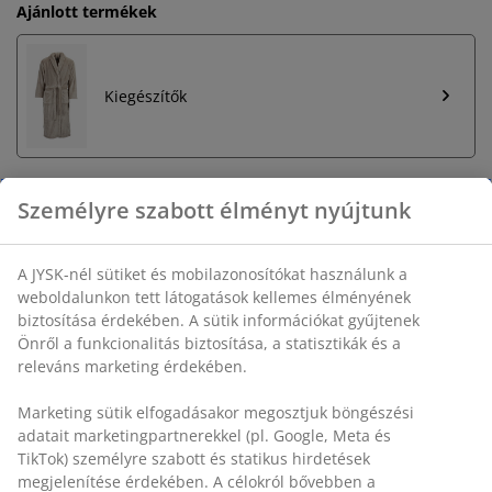
Ajánlott termékek
Kiegészítők
Korlátlan termékvisszavétel
Időkorlát nélkül - bármelyik JYSK áruházban
Árgarancia
30 napos árgarancia minden termékre
Személyre szabott élményt nyújtunk
Rugalmas házhozszállítás
Gyors és egyszerű házhozszállítás, ahogy Ön szeretné
A JYSK-nél sütiket és mobilazonosítókat használunk a
weboldalunkon tett látogatások kellemes élményének
biztosítása érdekében. A sütik információkat gyűjtenek
SKU: 2817112
Önről a funkcionalitás biztosítása, a statisztikák és a