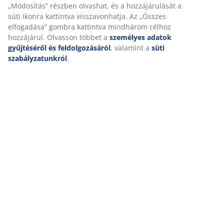
releváns marketing érdekében.
Marketing sütik elfogadásakor megosztjuk böngészési
Részletes Adatok
adatait marketingpartnerekkel (pl. Google, Meta és TikTok)
személyre szabott és statikus hirdetések megjelenítése
érdekében. A célokról bővebben a „Módosítás” részben
olvashat, és a hozzájárulását a süti ikonra kattintva
Értékelések
visszavonhatja. Az „Összes elfogadása” gombra kattintva
mindhárom célhoz hozzájárul. Olvasson többet a
személyes
(
6
)
adatok gyűjtéséről és feldolgozásáról
, valamint a
süti
szabályzatunkról
.
A márkáról
Kiszállítás