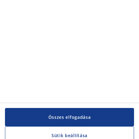
Kategóriák
Kategóriák
Vevőszolgálat
Vevőszolgálat
JYSK
JYSK
KÖZPONTI IRODA
JYSK követése