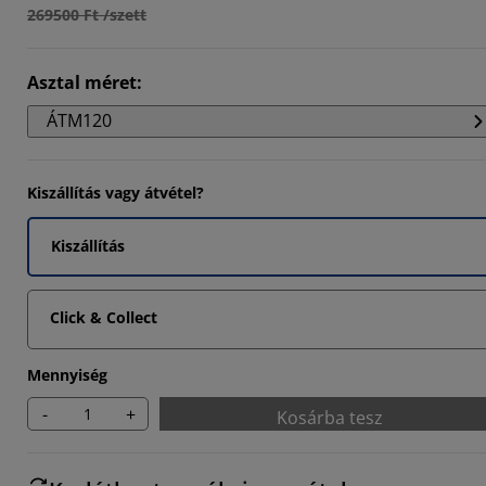
269500 Ft /szett
Asztal méret
:
ÁTM120
Kiszállítás vagy átvétel?
Kiszállítás
Click & Collect
Mennyiség
-
+
Kosárba tesz