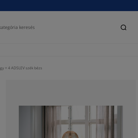
Keres
gy + 4 ADSLEV szék bézs
100%
0%