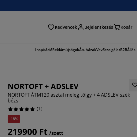
Kedvencek
Bejelentkezés
Kosár
és
Inspiráció
Reklámújságok
Áruházak
Vevőszolgálat
B2B
Állás
NORTOFT + ADSLEV
NORTOFT ÁTM120 asztal meleg tölgy + 4 ADSLEV szék
bézs
(
1
)
-18%
219900 Ft
/szett