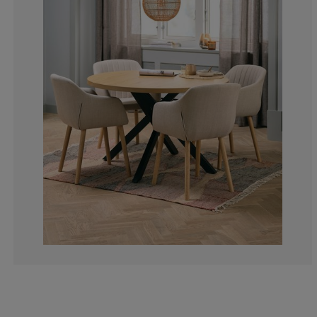
0%
0%
0%