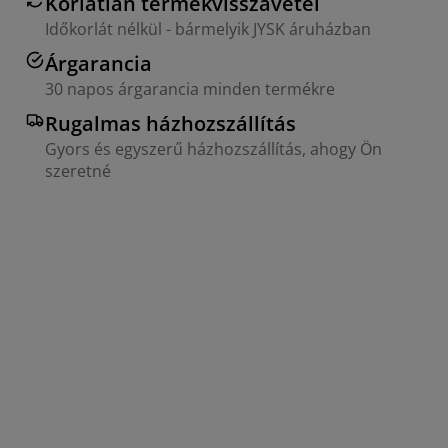
Korlátlan termékvisszavétel
Időkorlát nélkül - bármelyik JYSK áruházban
Árgarancia
30 napos árgarancia minden termékre
Rugalmas házhozszállítás
Gyors és egyszerű házhozszállítás, ahogy Ön
szeretné