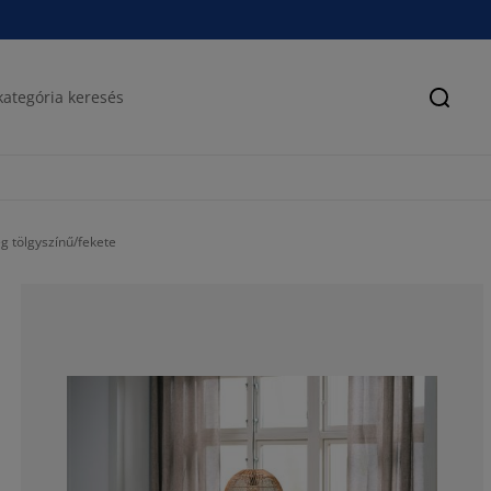
Keres
 tölgyszínű/fekete
85.3448275862
8.62068965517