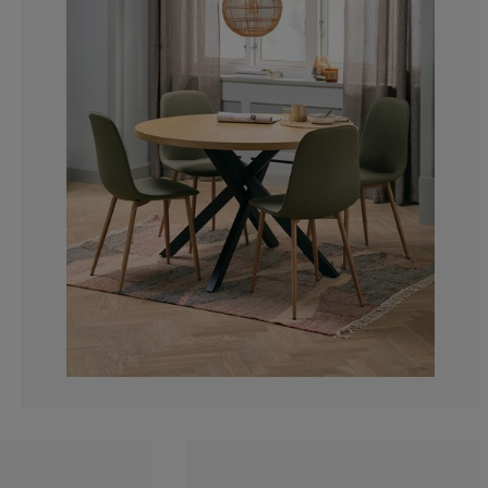
3.448275862068
2.58620689655
0%