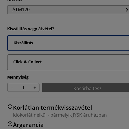
9653%
ÁTM120
1724%
Kiszállítás vagy átvétel?
Kiszállítás
Click & Collect
Mennyiség
-
+
Kosárba tesz
Korlátlan termékvisszavétel
Időkorlát nélkül - bármelyik JYSK áruházban
Árgarancia