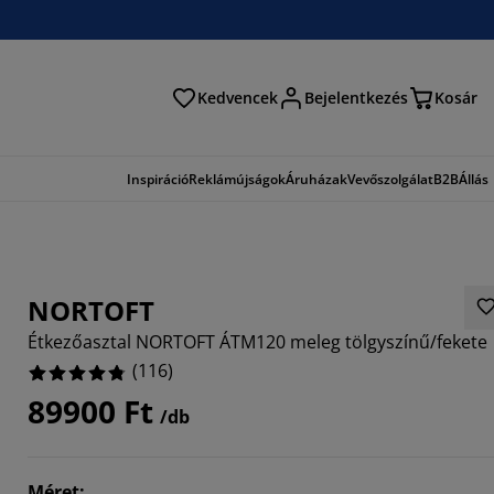
Kedvencek
Bejelentkezés
Kosár
és
Inspiráció
Reklámújságok
Áruházak
Vevőszolgálat
B2B
Állás
NORTOFT
Étkezőasztal NORTOFT ÁTM120 meleg tölgyszínű/fekete
(
116
)
89900 Ft
/db
0689%
2415%
Méret
: