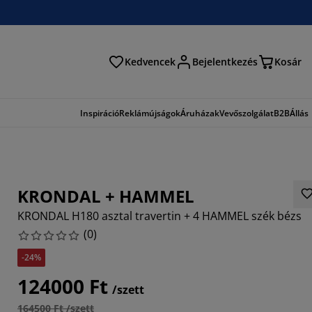
Kedvencek
Bejelentkezés
Kosár
és
Inspiráció
Reklámújságok
Áruházak
Vevőszolgálat
B2B
Állás
KRONDAL + HAMMEL
KRONDAL H180 asztal travertin + 4 HAMMEL szék bézs
(
0
)
-24%
124000 Ft
/szett
164500 Ft /szett