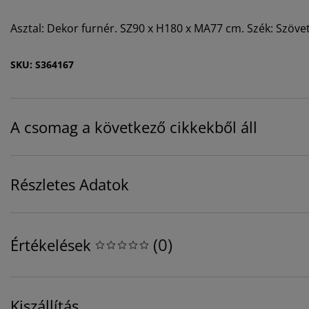
Asztal: Dekor furnér. SZ90 x H180 x MA77 cm. Szék: Szöve
SKU: S364167
A csomag a következő cikkekből áll
Részletes Adatok
(
0
)
Értékelések
Kiszállítás