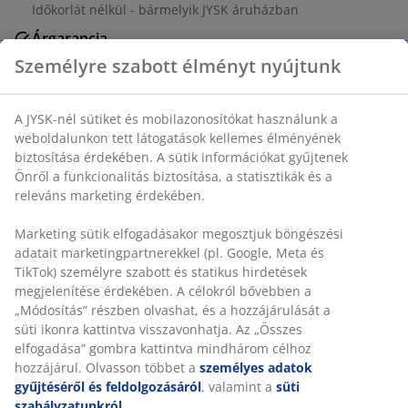
Időkorlát nélkül - bármelyik JYSK áruházban
Árgarancia
30 napos árgarancia minden termékre
Személyre szabott élményt nyújtunk
Rugalmas házhozszállítás
Gyors és egyszerű házhozszállítás, ahogy Ön szeretné
A JYSK-nél sütiket és mobilazonosítókat használunk a
weboldalunkon tett látogatások kellemes élményének
biztosítása érdekében. A sütik információkat gyűjtenek
Önről a funkcionalitás biztosítása, a statisztikák és a
Étkezőszék bézs szövettel párnázott üléssel és
releváns marketing érdekében.
háttámlával. Króm lábakkal.
Marketing sütik elfogadásakor megosztjuk böngészési
SKU: 3640257
adatait marketingpartnerekkel (pl. Google, Meta és
TikTok) személyre szabott és statikus hirdetések
Összeszerelési útmutató
megjelenítése érdekében. A célokról bővebben a
„Módosítás” részben olvashat, és a hozzájárulását a
süti ikonra kattintva visszavonhatja. Az „Összes
elfogadása” gombra kattintva mindhárom célhoz
Részletes Adatok
hozzájárul. Olvasson többet a
személyes adatok
gyűjtéséről és feldolgozásáról
, valamint a
süti
szabályzatunkról
.