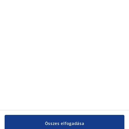
adatvédelmi nyilatkozatunkról
található.
Kategóriák
Kategóriák
Vevőszolgálat
Vevőszolgálat
JYSK
JYSK
KÖZPONTI IRODA
JYSK követése
Összes elfogadása