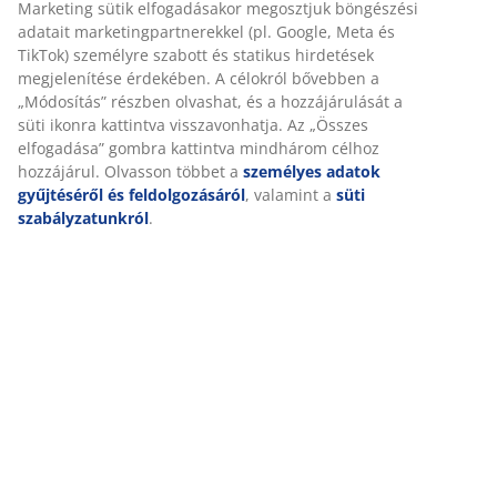
Részletes Adatok
Személyre szabott élményt nyújtunk
Értékelések
A JYSK-nél sütiket és mobilazonosítókat használunk a
(
34
)
weboldalunkon tett látogatások kellemes élményének biztosítás
érdekében. A sütik információkat gyűjtenek Önről a funkcionalit
biztosítása, a statisztikák és a releváns marketing érdekében.
Kiszállítás
Marketing sütik elfogadásakor megosztjuk böngészési adatait
marketingpartnerekkel (pl. Google, Meta és TikTok) személyre
szabott és statikus hirdetések megjelenítése érdekében. A célok
bővebben a „Módosítás” részben olvashat, és a hozzájárulását a
süti ikonra kattintva visszavonhatja. Az „Összes elfogadása”
gombra kattintva mindhárom célhoz hozzájárul. Olvasson többe
személyes adatok gyűjtéséről és feldolgozásáról
, valamint a
sü
szabályzatunkról
.