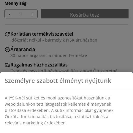
Mennyiség
-
+
Kosárba tesz
Korlátlan termékvisszavétel
Időkorlát nélkül - bármelyik JYSK áruházban
Árgarancia
30 napos árgarancia minden termékre
Rugalmas házhozszállítás
Gyors és egyszerű házhozszállítás, ahogy Ön szeretné
Szövet és tömörfa. Tárolóhellyel. SZ95 x MA45 x MÉ37
cm
SKU: 3650110
Összeszerelési útmutató