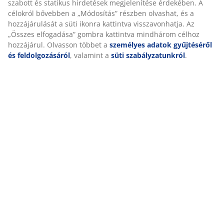
ellenállását növelheti vagy csökkentheti is, hogy
megváltoztassa, mennyi erőre van szükség a
hátradőléshez.
Döntés függőleges pozícióban zárható
A fokozatmentes döntési mechanizmust rögzítheti,
hogy stabil, függőleges testtartást biztosítson. Ez akkor
hasznos, ha munka közben koncentrálnia kell.
Állítható magasság
Állítsa be a szék magasságát a magasságához és a
kedvenc ülési pozíciójához. Üljön kényelmesen
hosszabb ideig úgy, hogy a lába a padlón pihen, a
karjait pedig az asztalhoz igazítja.
Biztonsági görgők
A görgők nyomásérzékeny fékmechanizmussal
rendelkeznek. Biztonsági okokból a görgők
automatikusan záródnak, ha a szék nincs
használatban. Amint leül vagy súlyt helyez az ülésre, a
görgők kioldanak.