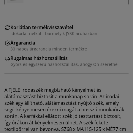
Korlátlan termékvisszavétel
Időkorlát nélkül - bármelyik JYSK áruházban
Árgarancia
30 napos árgarancia minden termékre
Rugalmas házhozszállítás
Gyors és egyszerű házhozszállítás, ahogy Ön szeretné
A TJELE irodaszék megbízható kényelmet és
alátámasztást biztosít a munkanap során. Az irodai
szék egy állítható, alátámasztást nyújtó szék, amely
segít kényelmesen érezni magát a hosszú munkaórák
során. A karfákkal ellátott szék jó testtartást biztosít,
így órákon át kényelmesen ülhet. A szék fekete
textilbőrrel van bevonva. SZ68 x MA115-125 x MÉ77 cm