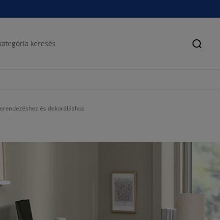
Keres
 berendezéshez és dekoráláshoz