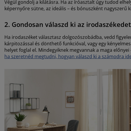
Végül gondolj a kilátásra. Ha az íróasztalt úgy tudod elh
képernyőre sütne, az ideális – és bónuszként nagyszerű k
2. Gondosan válaszd ki az irodaszékedet
Ha irodaszéket választasz dolgozószobádba, vedd figyelem
kárpitozással és dönthető funkcióval, vagy egy kényelme
helyet foglal el. Mindegyiknek megvannak a maga előnyei 
ha szeretnéd megtudni, hogyan válaszd ki a számodra ideá