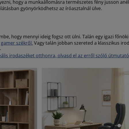
elyezni, hogy a munkaállomásra természetes fény jusson anél
ilátásban gyönyörködhetsz az íróasztalnál ülve.
be, hogy mennyi ideig fogsz ott ülni. Talán egy igazi főnök
s
gamer székről.
Vagy talán jobban szereted a klasszikus iro
-
lis irodaszéket otthonra, olvasd el az erről szóló útmutat
ope