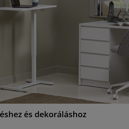
zéshez és dekoráláshoz