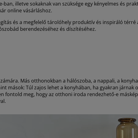
-ban, illetve sokaknak van szüksége egy kényelmes és prak
kár online vásárláshoz.
ilágítás és a megfelelő tárolóhely produktív és inspiráló térré
zószobád berendezéséhez és díszítéséhez
.
számára. Más otthonokban a hálószoba, a nappali, a konyha 
int mások: Túl zajos lehet a konyhában, ha gyakran járnak 
en fontold meg, hogy az otthoni iroda rendezhető-e másképp
val
.