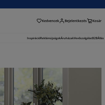
Kedvencek
Bejelentkezés
Kosár
és
Inspiráció
Reklámújságok
Áruházak
Vevőszolgálat
B2B
Állás