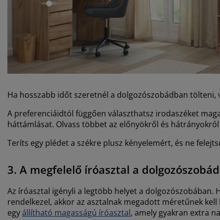
open
Ha hosszabb időt szeretnél a dolgozószobádban tölteni, v
A preferenciáidtól függően választhatsz irodaszéket mag
háttámlásat. Olvass többet az előnyökről és hátrányokró
Teríts egy plédet a székre plusz kényelemért, és ne felejt
3. A megfelelő íróasztal a dolgozószobá
Az íróasztal igényli a legtöbb helyet a dolgozószobában.
rendelkezel, akkor az asztalnak megadott méretűnek kell l
egy
állítható magasságú íróasztal
, amely gyakran extra na