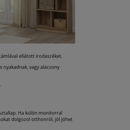
ámlával ellátott irodaszéket.
és nyakadnak, vagy alacsony
.
sztallap. Ha külön monitorral
okat dolgozol otthonról, jól jöhet