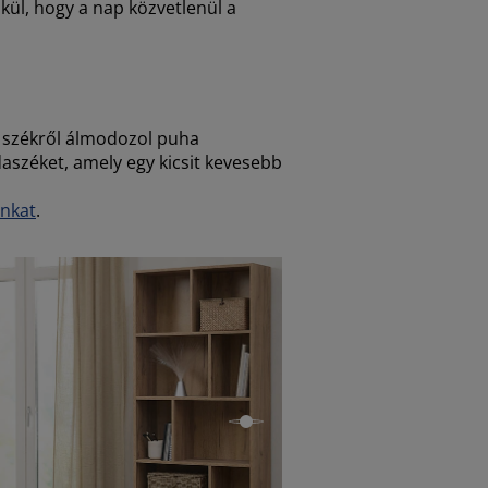
kül, hogy a nap közvetlenül a
i székről álmodozol puha
daszéket, amely egy kicsit kevesebb
ónkat
.
open
n