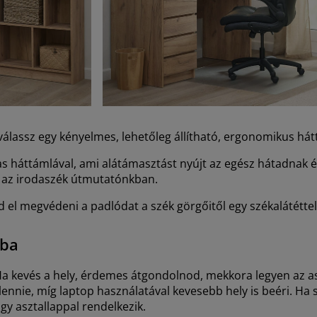
álassz egy kényelmes, lehetőleg állítható, ergonomikus hátt
as háttámlával, ami alátámasztást nyújt az egész hátadnak 
l az irodaszék útmutatónkban.
sd el megvédeni a padlódat a szék görgőitől egy székalátéttel
dba
 Ha kevés a hely, érdemes átgondolnod, mekkora legyen az a
ennie, míg laptop használatával kevesebb hely is beéri. Ha s
gy asztallappal rendelkezik.