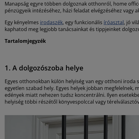
Manapság egyre többen dolgoznak otthonról, home office
pénzügyeik intézéséhez, házi feladat elvégzéséhez vagy a
Egy kényelmes
irodaszék
, egy funkcionális
íróasztal
, jó v
kaphatod meg legjobb tanácsainkat és tippjeinket dolgo
Tartalomjegyzék
1.
A dolgozószoba helye
Egyes otthonokban külön helyiség van egy otthoni iroda 
egyetlen szabad hely. Egyes helyek jobban megfelelnek, m
edények miatt nehezen tudsz koncentrálni. Ilyen esetekb
helyiség többi részétől könyvespolccal vagy térelválasztó