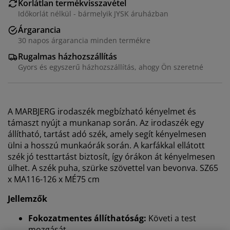
Korlátlan termékvisszavétel
Időkorlát nélkül - bármelyik JYSK áruházban
Árgarancia
30 napos árgarancia minden termékre
Rugalmas házhozszállítás
Gyors és egyszerű házhozszállítás, ahogy Ön szeretné
A
MARBJERG
irodaszék megbízható kényelmet és
támaszt nyújt a munkanap során. Az irodaszék egy
állítható, tartást adó szék, amely segít kényelmesen
ülni a hosszú munkaórák során. A karfákkal ellátott
szék jó testtartást biztosít, így órákon át kényelmesen
ülhet. A szék puha, szürke szövettel van bevonva. SZ65
x MA116-126 x MÉ75 cm
Jellemzők
Fokozatmentes állíthatóság:
Követi a test
mozgását