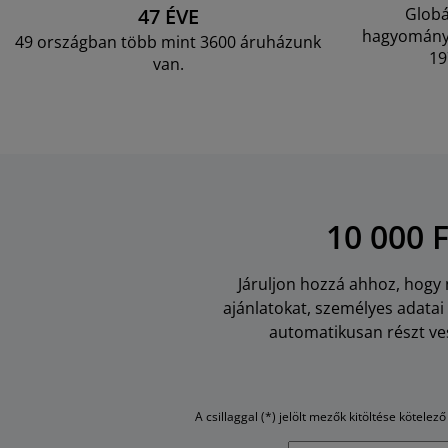
47 ÉVE
Globá
hagyományo
49 országban több mint 3600 áruházunk
19
van.
10 000 
Járuljon hozzá ahhoz, hogy m
ajánlatokat, személyes adata
automatikusan részt ves
A csillaggal (*) jelölt mezők kitöltése kötelező