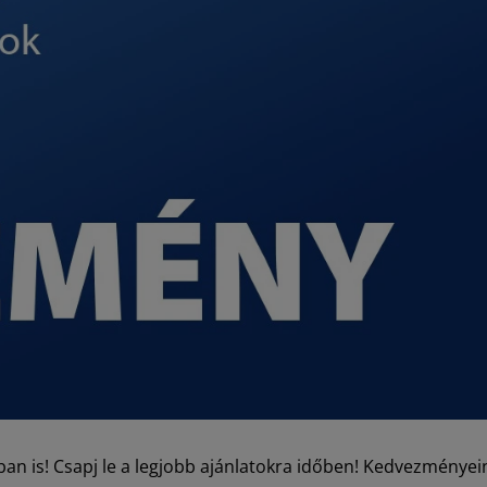
ban is! Csapj le a legjobb ajánlatokra időben! Kedvezményei