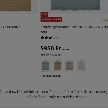
-70%
A készlet erejéig
INGEBORG
Gol
0x230 natúr
Szatén ágyneműhuzat INGEBORG 140x20
zöld
5950 Ft
/szett
19900 Ft /szett
+ További opciók
elölt, választékból kifutó termékek csak korlátozott mennyis
vásárlással már nem érhetőek el.