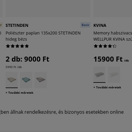
STETINDEN
KVINA
d
Basic
0
Poliészter paplan 135x200 STETINDEN
Memory habszivacs
hideg bézs
WELLPUR KVINA sz
2 db: 9000 Ft
15900 Ft
/db
5990 Ft /db
+ További méretek
+ További méretek
égben állnak rendelkezésre, és bizonyos esetekben online