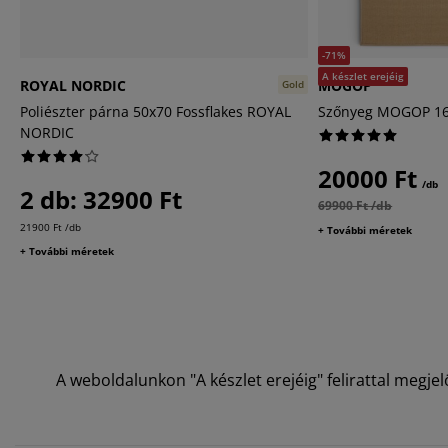
-71%
A készlet erejéig
ROYAL NORDIC
MOGOP
Gold
Poliészter párna 50x70 Fossflakes ROYAL
Szőnyeg MOGOP 16
NORDIC
20000 Ft
/db
2 db: 32900 Ft
69900 Ft /db
21900 Ft /db
+ További méretek
+ További méretek
A weboldalunkon "A készlet erejéig" felirattal megj