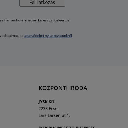
Feliratkozás
s harmadik fél médián keresztül, beleértve
es adataimat, az
adatvédelmi nyilatkozatunkról
KÖZPONTI IRODA
J
YSK Kft.
2233 Ecser
Lars Larsen út 1.
JYSK BUSINESS TO BUSINESS