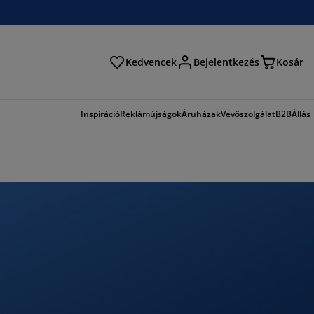
Kedvencek
Bejelentkezés
Kosár
és
Inspiráció
Reklámújságok
Áruházak
Vevőszolgálat
B2B
Állás