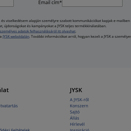
Email cím*
és viselkedésem alapján személyre szabott kommunikációkat kapjak e-mailben é
kat, újdonságokat és kampányokat a JYSK teljes termékkínálatában.
személyes adatok felhasználásáról itt olvashat
.
 a
JYSK weboldalán
. További információkat arról, hogyan kezeli a JYSK a személy
lat
JYSK
A JYSK-ről
tvatartás
Konszern
Sajtó
Állás
Hírlevél
ődési Feltételek
Inspiráció