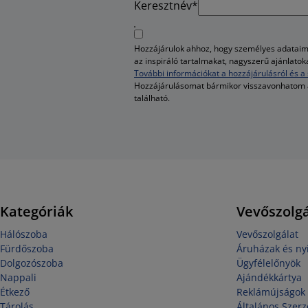
Keresztnév*
Hozzájárulok ahhoz, hogy személyes adataim 
az inspiráló tartalmakat, nagyszerű ajánlato
További információkat a hozzájárulásról és a 
Hozzájárulásomat bármikor visszavonhatom
található.
Kategóriák
Vevőszolgá
Hálószoba
Vevőszolgálat
Fürdőszoba
Áruházak és nyi
Dolgozószoba
Ügyfélelőnyök
Nappali
Ajándékkártya
Étkező
Reklámújságok
Tárolás
Általános Szerz