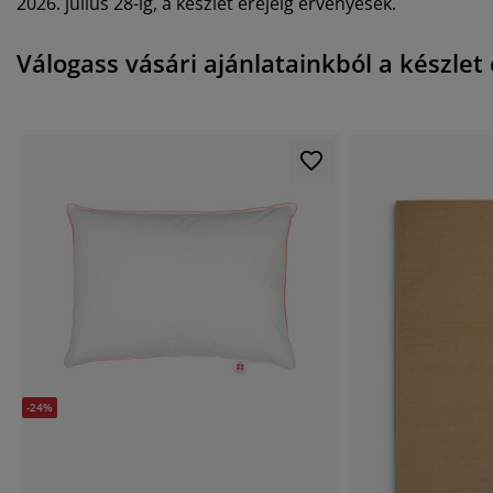
2026. július 28-ig, a készlet erejéig érvényesek.
Válogass vásári ajánlatainkból a készlet 
-24%