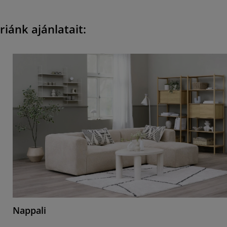
iánk ajánlatait:
Nappali