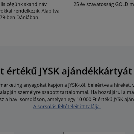
lis cégünk skandináv
25 év szavatosság GOLD m
kkal rendelkezik. Alapítva
79-ben Dániában.
Ft értékű JYSK ajándékkártyát
arketing anyagokat kapjon a JYSK-től, beleértve a híreket, 
i alapján személyre szabott tartalommal. Ha hozzájárul a m
z a havi sorsoláson, amelyen egy 10 000 Ft értékű JYSK aján
A sorsolás feltételeit itt találja.