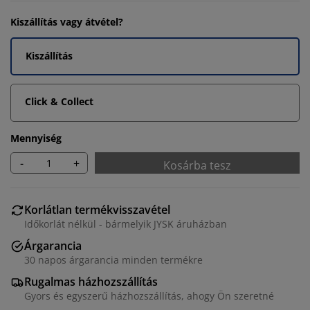
Kiszállítás vagy átvétel?
Kiszállítás
Click & Collect
Mennyiség
-
+
Kosárba tesz
Korlátlan termékvisszavétel
Időkorlát nélkül - bármelyik JYSK áruházban
Árgarancia
30 napos árgarancia minden termékre
Rugalmas házhozszállítás
Gyors és egyszerű házhozszállítás, ahogy Ön szeretné