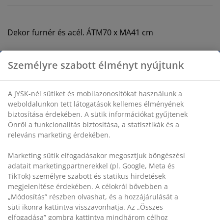
Dekor furnér és acél. ÁTM70 x MA41 cm
SKU: 3640374
Összeszerelési útmutató
Részletes Adatok
Értékelések
(
81
)
Kiszállítás