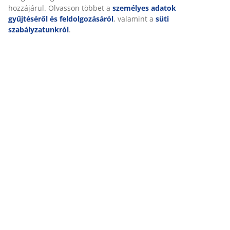
Személyre szabott élményt nyújtunk
A JYSK-nél sütiket és mobilazonosítókat használunk a weboldalu
látogatások kellemes élményének biztosítása érdekében. A sütik
információkat gyűjtenek Önről a funkcionalitás biztosítása, a stat
a releváns marketing érdekében.
Marketing sütik elfogadásakor megosztjuk böngészési adatait
marketingpartnerekkel (pl. Google, Meta és TikTok) személyre sz
statikus hirdetések megjelenítése érdekében. A célokról bővebb
„Módosítás” részben olvashat, és a hozzájárulását a süti ikonra k
visszavonhatja. Az „Összes elfogadása” gombra kattintva mind
célhoz hozzájárul. Olvasson többet a
személyes adatok gyűjtésé
feldolgozásáról
, valamint a
süti szabályzatunkról
.