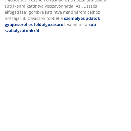
süti ikonra kattintva visszavonhatja. Az „Összes
elfogadása” gombra kattintva mindhárom célhoz
Értékelések
hozzájárul. Olvasson többet a
személyes adatok
(
66
)
gyűjtéséről és feldolgozásáról
, valamint a
süti
szabályzatunkról
.
Kiszállítás