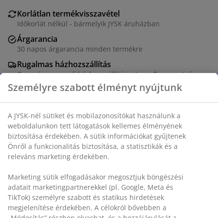
Korlátlan termékvisszavétel
Időkorlát nélkül - bármelyik JYSK áruházban
Árgarancia
30 napos árgarancia minden termékre
Rugalmas házhozszállítás
Gyors és egyszerű házhozszállítás, ahogy Ön szeretné
Személyre szabott élményt nyújtunk
Rostcement és magnézium-oxid. ÁTM60 x MA40 cm
A JYSK-nél sütiket és mobilazonosítókat használunk a
weboldalunkon tett látogatások kellemes élményének
biztosítása érdekében. A sütik információkat gyűjtenek
SKU: 3630037
Önről a funkcionalitás biztosítása, a statisztikák és a
releváns marketing érdekében.
Összeszerelési útmutató
Marketing sütik elfogadásakor megosztjuk böngészési
adatait marketingpartnerekkel (pl. Google, Meta és
TikTok) személyre szabott és statikus hirdetések
Részletes Adatok
megjelenítése érdekében. A célokról bővebben a
„Módosítás” részben olvashat, és a hozzájárulását a