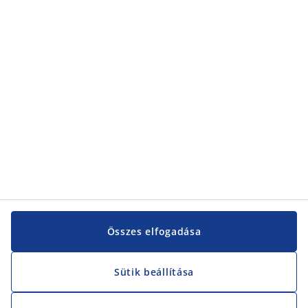
Kategóriák
Kategóriák
Vevőszolgálat
Vevőszolgálat
JYSK
JYSK
KÖZPONTI IRODA
JYSK követése
Összes elfogadása
Sütik beállítása