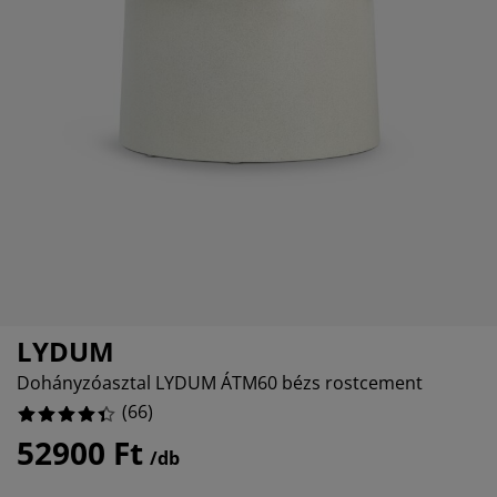
útorápolók és kiegészítők
ltéri világítás
epedők
gykeretek
lágítás
emping
uhásszekrények
gyalapok
áztartás
%
%
álószoba bútorok
gyrácsok
yerekszoba
%
yerek matracok
osási kiegészítők
yerekágyak
LYDUM
Dohányzóasztal LYDUM ÁTM60 bézs rostcement
(
66
)
52900 Ft
/db