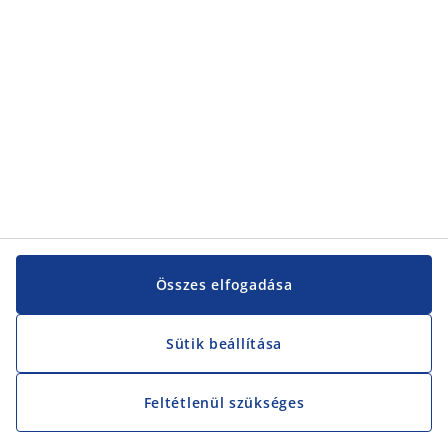
Vevőszolgálat
Vevőszolgálat
JYSK
JYSK
KÖZPONTI IRODA
JYSK követése