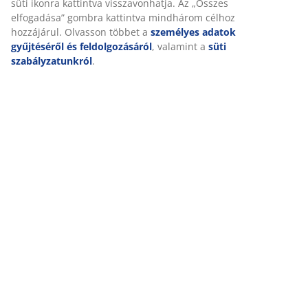
(
196
)
Személyre szabott élményt nyújtunk
Kiszállítás
A JYSK-nél sütiket és mobilazonosítókat használunk a weboldal
tett látogatások kellemes élményének biztosítása érdekében. A s
információkat gyűjtenek Önről a funkcionalitás biztosítása, a
statisztikák és a releváns marketing érdekében.
Marketing sütik elfogadásakor megosztjuk böngészési adatait
marketingpartnerekkel (pl. Google, Meta és TikTok) személyre sz
és statikus hirdetések megjelenítése érdekében. A célokról bőv
a „Módosítás” részben olvashat, és a hozzájárulását a süti ikonr
kattintva visszavonhatja. Az „Összes elfogadása” gombra kattint
mindhárom célhoz hozzájárul. Olvasson többet a
személyes ad
gyűjtéséről és feldolgozásáról
, valamint a
süti szabályzatunkró