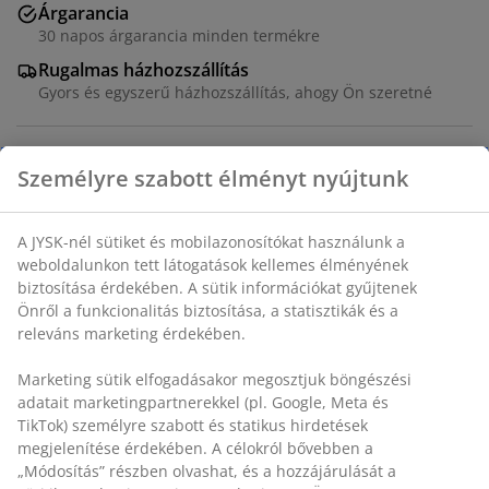
Árgarancia
30 napos árgarancia minden termékre
Rugalmas házhozszállítás
Gyors és egyszerű házhozszállítás, ahogy Ön szeretné
Tömörfa és MDF. ÁTM80 x MA45 cm
SKU: 3640433
Összeszerelési útmutató
Részletes Adatok
Értékelések