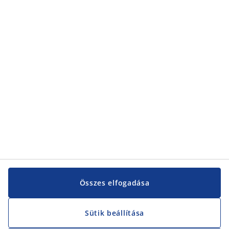
Kategóriák
Kategóriák
Vevőszolgálat
Vevőszolgálat
JYSK
JYSK
KÖZPONTI IRODA
JYSK követése
Összes elfogadása
Sütik beállítása