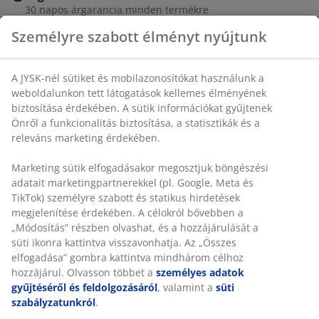
30 napos árgarancia minden termékre
Rugalmas házhozszállítás
Személyre szabott élményt nyújtunk
Gyors és egyszerű házhozszállítás, ahogy Ön szeretné
A JYSK-nél sütiket és mobilazonosítókat használunk a
weboldalunkon tett látogatások kellemes élményének
Dekor furnér. SZ60 x H60 x MA35 cm
biztosítása érdekében. A sütik információkat gyűjtenek
Önről a funkcionalitás biztosítása, a statisztikák és a
releváns marketing érdekében.
SKU: 3650090
Marketing sütik elfogadásakor megosztjuk böngészési
Összeszerelési útmutató
adatait marketingpartnerekkel (pl. Google, Meta és
TikTok) személyre szabott és statikus hirdetések
megjelenítése érdekében. A célokról bővebben a
„Módosítás” részben olvashat, és a hozzájárulását a
Részletes Adatok
süti ikonra kattintva visszavonhatja. Az „Összes
elfogadása” gombra kattintva mindhárom célhoz
hozzájárul. Olvasson többet a
személyes adatok
gyűjtéséről és feldolgozásáról
, valamint a
süti
Értékelések
szabályzatunkról
.
(
3
)