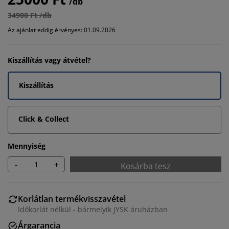
/db
34900 Ft /db
Az ajánlat eddig érvényes: 01.09.2026
Kiszállítás vagy átvétel?
Kiszállítás
Click & Collect
Mennyiség
-
+
Kosárba tesz
Korlátlan termékvisszavétel
Időkorlát nélkül - bármelyik JYSK áruházban
Árgarancia