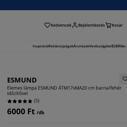
Kedvencek
Bejelentkezés
Kosár
és
Inspiráció
Reklámújságok
Áruházak
Vevőszolgálat
B2B
Állás
ESMUND
Elemes lámpa ESMUND ÁTM17xMA20 cm barna/fehér
időzítővel
(
5
)
6000 Ft
/db