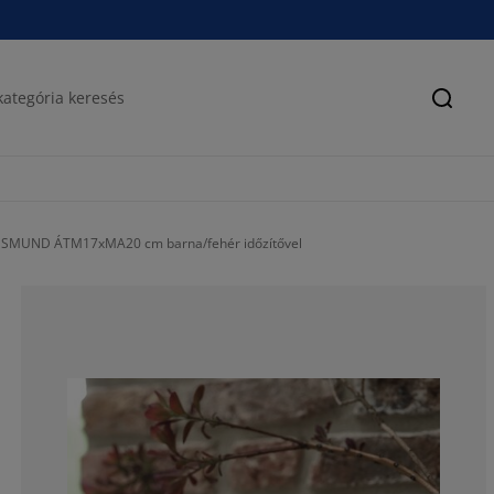
Keres
ESMUND ÁTM17xMA20 cm barna/fehér időzítővel
100%
0%