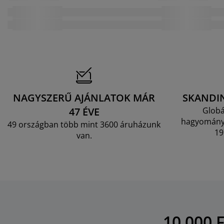
NAGYSZERŰ AJÁNLATOK MÁR
SKANDI
47 ÉVE
Globá
hagyományo
49 országban több mint 3600 áruházunk
19
van.
10 000 