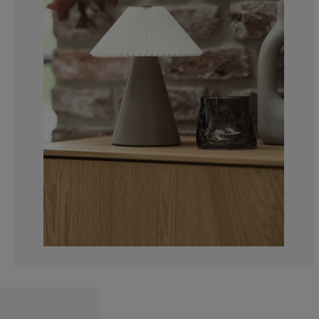
0%
0%
0%