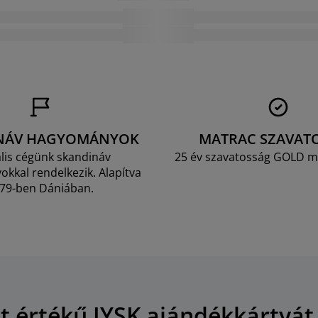
NÁV HAGYOMÁNYOK
MATRAC SZAVAT
lis cégünk skandináv
25 év szavatosság GOLD m
kkal rendelkezik. Alapítva
79-ben Dániában.
Ft értékű JYSK ajándékkártyát