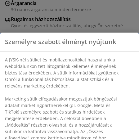
Árgarancia
30 napos árgarancia minden termékre
Rugalmas házhozszállítás
Gyors és egyszerű házhozszállítás, ahogy Ön szeretné
Személyre szabott élményt nyújtunk
SKU: 6523801
A JYSK-nél sütiket és mobilazonosítókat használunk a
weboldalunkon tett látogatások kellemes élményének
biztosítása érdekében. A sütik információkat gyűjtenek
Részletes Adatok
Önről a funkcionalitás biztosítása, a statisztikák és a
releváns marketing érdekében.
Marketing sütik elfogadásakor megosztjuk böngészési
Értékelések
adatait marketingpartnerekkel (pl. Google, Meta és
(
0
)
TikTok) személyre szabott és statikus hirdetések
megjelenítése érdekében. A célokról bővebben a
„Módosítás” részben olvashat, és a hozzájárulását a
süti ikonra kattintva visszavonhatja. Az „Összes
Kiszállítás
elfogadása” gombra kattintva mindhárom célhoz