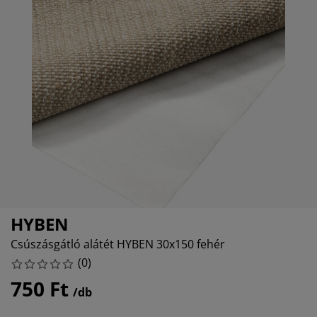
útorápolók és kiegészítők
ltéri világítás
epedők
gykeretek
lágítás
emping
uhásszekrények
gyalapok
áztartás
álószoba bútorok
gyrácsok
yerekszoba
yerek matracok
osási kiegészítők
yerekágyak
HYBEN
Csúszásgátló alátét HYBEN 30x150 fehér
(
0
)
750 Ft
/db