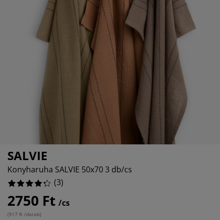
útorápolók és kiegészítők
ltéri világítás
epedők
gykeretek
lágítás
emping
uhásszekrények
gyalapok
áztartás
%
álószoba bútorok
gyrácsok
yerekszoba
yerek matracok
osási kiegészítők
yerekágyak
SALVIE
Konyharuha SALVIE 50x70 3 db/cs
(
3
)
2750 Ft
/cs
(
917 ft /darab
)