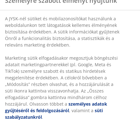
Személyre szabott élményt nyújtunk
A JYSK-nél sütiket és mobilazonosítókat használunk a
SKU: 2411200
weboldalunkon tett látogatások kellemes élményének
biztosítása érdekében. A sütik információkat gyűjtenek
Önről a funkcionalitás biztosítása, a statisztikák és a
releváns marketing érdekében.
Részletes Adatok
Marketing sütik elfogadásakor megosztjuk böngészési
adatait marketingpartnerekkel (pl. Google, Meta és
TikTok) személyre szabott és statikus hirdetések
Értékelések
megjelenítése érdekében. A célokról bővebben a
„Módosítás” részben olvashat, és a hozzájárulását a
(
3
)
süti ikonra kattintva visszavonhatja. Az „Összes
elfogadása” gombra kattintva mindhárom célhoz
hozzájárul. Olvasson többet a
személyes adatok
Kiszállítás
gyűjtéséről és feldolgozásáról
, valamint a
süti
szabályzatunkról
.