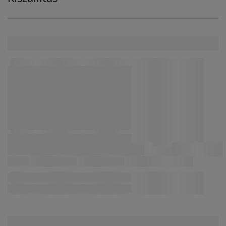
hozzájárul. Olvasson többet a
személyes adatok
gyűjtéséről és feldolgozásáról
, valamint a
süti
szabályzatunkról
.