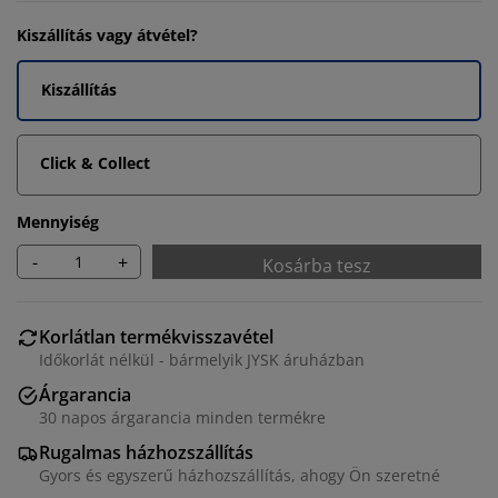
Kiszállítás vagy átvétel?
Kiszállítás
Click & Collect
Mennyiség
-
+
Kosárba tesz
Korlátlan termékvisszavétel
Időkorlát nélkül - bármelyik JYSK áruházban
Árgarancia
30 napos árgarancia minden termékre
Rugalmas házhozszállítás
Gyors és egyszerű házhozszállítás, ahogy Ön szeretné