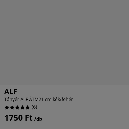
útorápolók és kiegészítők
ltéri világítás
epedők
gykeretek
lágítás
4%
emping
uhásszekrények
gyalapok
áztartás
álószoba bútorok
gyrácsok
yerekszoba
yerek matracok
osási kiegészítők
yerekágyak
ALF
Tányér ALF ÁTM21 cm kék/fehér
(
6
)
1750 Ft
/db