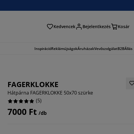
Kedvencek
Bejelentkezés
Kosár
és
Inspiráció
Reklámújságok
Áruházak
Vevőszolgálat
B2B
Állás
FAGERKLOKKE
Hátpárna FAGERKLOKKE 50x70 szürke
(
5
)
7000 Ft
/db