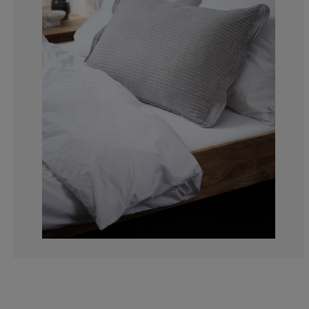
0%
0%
0%