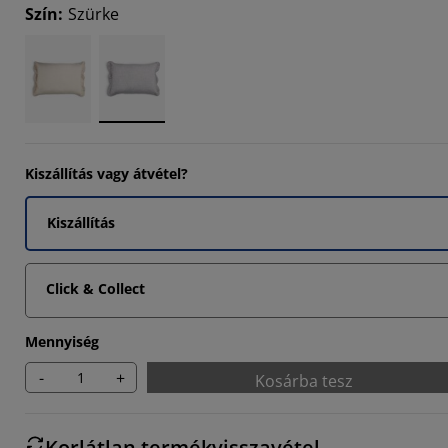
Szín
:
Szürke
Kiszállítás vagy átvétel?
Kiszállítás
Click & Collect
Mennyiség
-
+
Kosárba tesz
Korlátlan termékvisszavétel