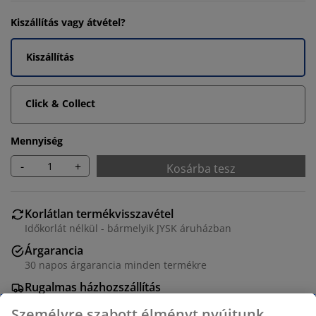
Kiszállítás vagy átvétel?
Kiszállítás
Click & Collect
Mennyiség
-
+
Kosárba tesz
Korlátlan termékvisszavétel
Időkorlát nélkül - bármelyik JYSK áruházban
Árgarancia
30 napos árgarancia minden termékre
Rugalmas házhozszállítás
Gyors és egyszerű házhozszállítás, ahogy Ön szeretné
Személyre szabott élményt nyújtunk