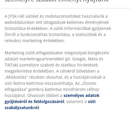
A JYSK-nél sütiket és mobilazonosítókat használunk a
SKU: 6867744
weboldalunkon tett látogatások kellemes élményének
biztosítása érdekében. A sütik információkat gyűjtenek
Önről a funkcionalitás biztosítása, a statisztikák és a
releváns marketing érdekében.
Részletes Adatok
Marketing sütik elfogadásakor megosztjuk böngészési
adatait marketingpartnerekkel (pl. Google, Meta és
TikTok) személyre szabott és statikus hirdetések
Értékelések
megjelenítése érdekében. A célokról bővebben a
(
8
)
„Módosítás” részben olvashat, és a hozzájárulását a
süti ikonra kattintva visszavonhatja. Az „Összes
elfogadása” gombra kattintva mindhárom célhoz
hozzájárul. Olvasson többet a
személyes adatok
Kiszállítás
gyűjtéséről és feldolgozásáról
, valamint a
süti
szabályzatunkról
.