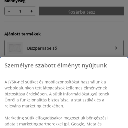
Mennyiség
-
+
Kosárba tesz
Ajánlott termékek
Díszpárnabelső
Korlátlan termékvisszavétel
Időkorlát nélkül - bármelyik JYSK áruházban
Személyre szabott élményt nyújtunk
Árgarancia
30 napos árgarancia minden termékre
A JYSK-nél sütiket és mobilazonosítókat használunk a
Rugalmas házhozszállítás
weboldalunkon tett látogatások kellemes élményének
Gyors és egyszerű házhozszállítás, ahogy Ön szeretné
biztosítása érdekében. A sütik információkat gyűjtenek
Önről a funkcionalitás biztosítása, a statisztikák és a