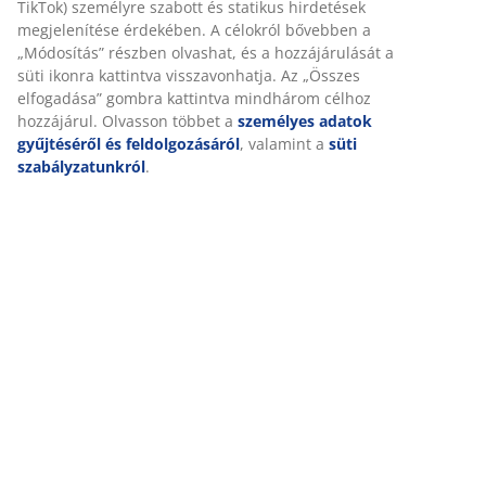
releváns marketing érdekében.
SKU: 6897626
Marketing sütik elfogadásakor megosztjuk böngészési
adatait marketingpartnerekkel (pl. Google, Meta és TikTok)
személyre szabott és statikus hirdetések megjelenítése
érdekében. A célokról bővebben a „Módosítás” részben
Részletes Adatok
olvashat, és a hozzájárulását a süti ikonra kattintva
visszavonhatja. Az „Összes elfogadása” gombra kattintva
mindhárom célhoz hozzájárul. Olvasson többet a
személyes adatok gyűjtéséről és feldolgozásáról
,
Értékelések
valamint a
süti szabályzatunkról
.
(
0
)
Kiszállítás