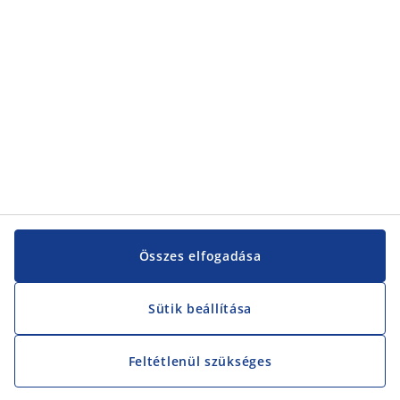
Vevőszolgálat
Vevőszolgálat
JYSK
JYSK
KÖZPONTI IRODA
JYSK követése