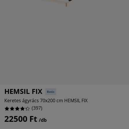
torápolók és kiegészítők
39043%
ltéri világítás
epedők
ykeretek
lágítás
61463%
emping
uhásszekrények
yalapok
ztartás
9118%
lószoba bútorok
yrácsok
yerekszoba
5264%
erek matracok
sási kiegészítők
yerekágyak
HEMSIL FIX
Basic
Keretes ágyrács 70x200 cm HEMSIL FIX
(
397
)
22500 Ft
/db