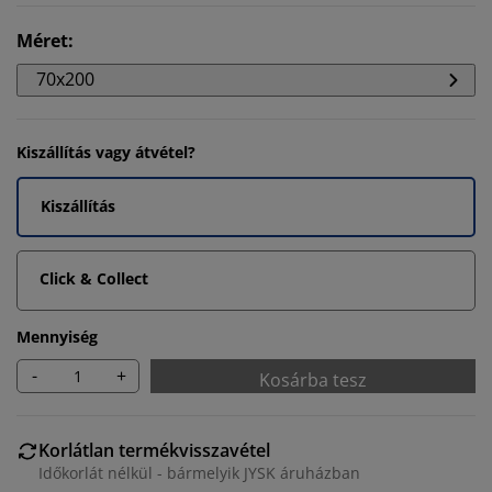
Méret
:
70x200
Kiszállítás vagy átvétel?
Kiszállítás
Click & Collect
Mennyiség
-
+
Kosárba tesz
Korlátlan termékvisszavétel
Időkorlát nélkül - bármelyik JYSK áruházban