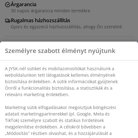
Árgarancia
30 napos árgarancia minden termékre
Rugalmas házhozszállítás
Gyors és egyszerű házhozszállítás, ahogy Ön szeretné
Nyír furnér. 26 db léccel. 70x200 cm
SKU: 3529716
Személyre szabott élményt nyújtunk
Összeszerelési útmutató
A JYSK-nél sütiket és mobilazonosítókat használunk a
weboldalunkon tett látogatások kellemes élményének
biztosítása érdekében. A sütik információkat gyűjtenek
Részletes Adatok
Önről a funkcionalitás biztosítása, a statisztikák és a
releváns marketing érdekében.
Értékelések
Marketing sütik elfogadásakor megosztjuk böngészési