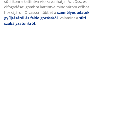
adatait marketingpartnerekkel (pl. Google, Meta és TikTok)
(
397
)
személyre szabott és statikus hirdetések megjelenítése
érdekében. A célokról bővebben a „Módosítás” részben
olvashat, és a hozzájárulását a süti ikonra kattintva
visszavonhatja. Az „Összes elfogadása” gombra kattintva
Kiszállítás
mindhárom célhoz hozzájárul. Olvasson többet a
személyes adatok gyűjtéséről és feldolgozásáról
,
valamint a
süti szabályzatunkról
.