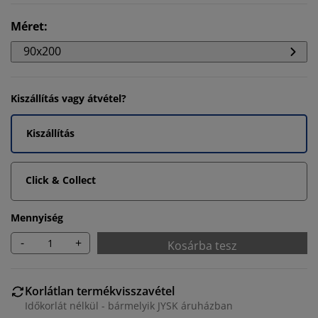
Méret
:
90x200
Kiszállítás vagy átvétel?
Kiszállítás
Click & Collect
Mennyiség
-
+
Kosárba tesz
Korlátlan termékvisszavétel
Időkorlát nélkül - bármelyik JYSK áruházban