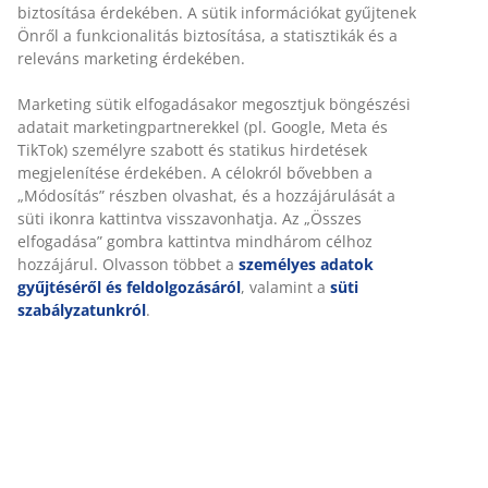
Rugalmas házhozszállítás
Gyors és egyszerű házhozszállítás, ahogy Ön szeretné
Tömörfa és tölgy furnér. Rugós és habszivacs
matracokhoz. 140x200 cm-es méret. Ágyrács és matrac
nélkül. SZ144 x H216 x MA80 cm
SKU: 3650165
Összeszerelési útmutató
Részletes Adatok
Értékelések
(
14
)