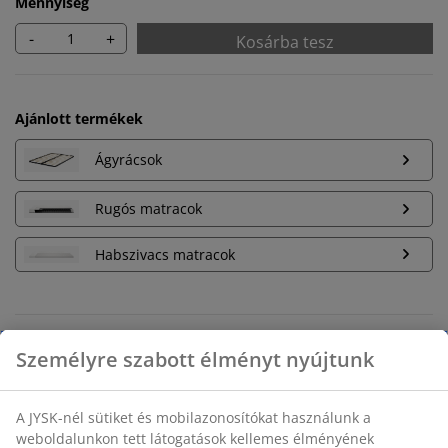
Mennyiség
-
+
Kosárba tesz
Ajánlott termékek
Ágyrácsok
Rugós matracok
Habszivacs matracok
Korlátlan termékvisszavétel
Időkorlát nélkül - bármelyik JYSK áruházban
Árgarancia
30 napos árgarancia minden termékre