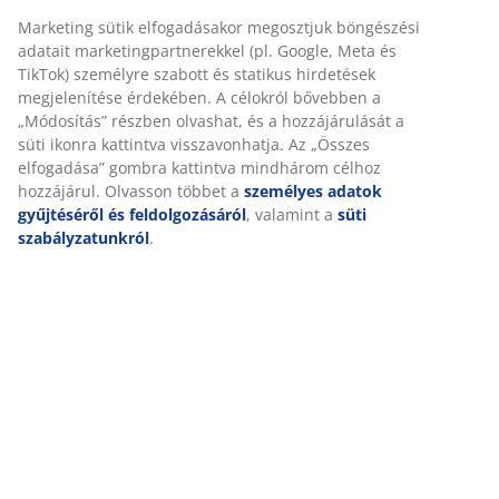
SKU: 3670635
Marketing sütik elfogadásakor megosztjuk böngészési
adatait marketingpartnerekkel (pl. Google, Meta és
TikTok) személyre szabott és statikus hirdetések
megjelenítése érdekében. A célokról bővebben a
Részletes Adatok
„Módosítás” részben olvashat, és a hozzájárulását a
süti ikonra kattintva visszavonhatja. Az „Összes
elfogadása” gombra kattintva mindhárom célhoz
hozzájárul. Olvasson többet a
személyes adatok
Értékelések
gyűjtéséről és feldolgozásáról
, valamint a
süti
(
389
)
szabályzatunkról
.
Kiszállítás