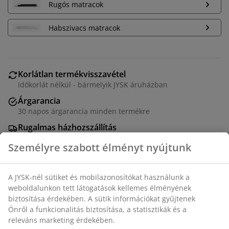
Rugós matracok
Habszivacs matracok
Korlátlan termékvisszavétel
Időkorlát nélkül - bármelyik JYSK áruházban
Árgarancia
30 napos árgarancia minden termékre
Rugalmas házhozszállítás
Gyors és egyszerű házhozszállítás, ahogy Ön szeretné
Személyre szabott élményt nyújtunk
A JYSK-nél sütiket és mobilazonosítókat használunk a
Szövet kárpitozással. Ágyneműtartóval és hidraulikus
weboldalunkon tett látogatások kellemes élményének
emelővel ellátott ágyráccsal. 160x200-as méret. Matrac
biztosítása érdekében. A sütik információkat gyűjtenek
nélkül. SZ180 x H217 x MA112 cm
Önről a funkcionalitás biztosítása, a statisztikák és a
releváns marketing érdekében.