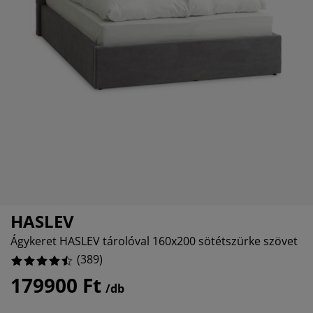
útorápolók és kiegészítők
ltéri világítás
epedők
gykeretek
lágítás
%
emping
uhásszekrények
gyalapok
áztartás
%
%
álószoba bútorok
gyrácsok
yerekszoba
yerek matracok
osási kiegészítők
yerekágyak
HASLEV
Ágykeret HASLEV tárolóval 160x200 sötétszürke szövet
(
389
)
179900 Ft
/db