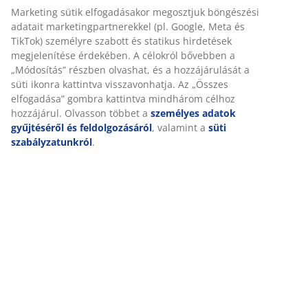
Összeszerelési útmutató
Részletes Adatok
Értékelések
(
233
)
Személyre szabott élményt nyújtunk
Kiszállítás
A JYSK-nél sütiket és mobilazonosítókat használunk a weboldalu
látogatások kellemes élményének biztosítása érdekében. A sütik
információkat gyűjtenek Önről a funkcionalitás biztosítása, a stat
és a releváns marketing érdekében.
Marketing sütik elfogadásakor megosztjuk böngészési adatait
marketingpartnerekkel (pl. Google, Meta és TikTok) személyre sz