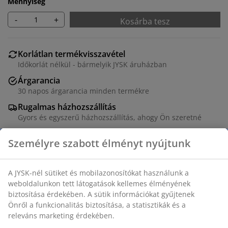
Mennyiség
-
+
Kosárba tesz
Korlátlan termékvisszavétel
Időkorlát nélkül - bármelyik JYSK áruházban
Árgarancia
30 napos árgarancia minden termékre
Rugalmas házhozszállítás
Gyors és egyszerű házhozszállítás, ahogy Ön szeretné
Poliészter. Kétrétegű, áttetsző és zárt sávokból álló
roló, amellyel könnyen szabályozható a beáramló
napfény mennyisége. Golyós lánccal. 80x180 cm
SKU: 5529528