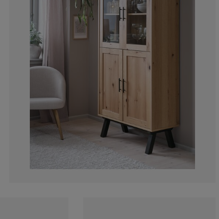
0%
0%
0%