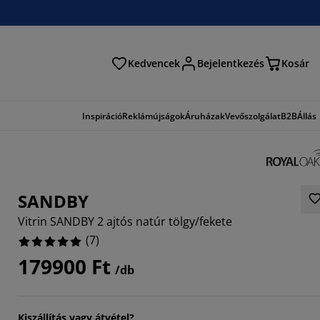
Kedvencek
Bejelentkezés
Kosár
és
Inspiráció
Reklámújságok
Áruházak
Vevőszolgálat
B2B
Állás
SANDBY
Vitrin SANDBY 2 ajtós natúr tölgy/fekete
(
7
)
179900 Ft
/db
Kiszállítás vagy átvétel?