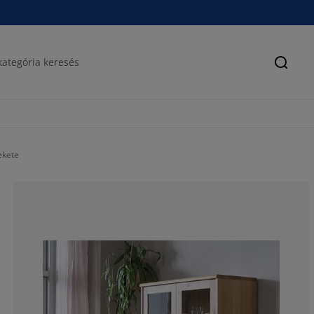
Keres
ekete
100%
0%