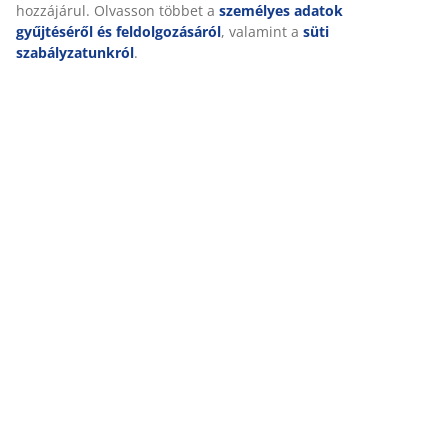
A JYSK-nél sütiket és mobilazonosítókat használunk a weboldal
tett látogatások kellemes élményének biztosítása érdekében. A s
információkat gyűjtenek Önről a funkcionalitás biztosítása, a
statisztikák és a releváns marketing érdekében.
Marketing sütik elfogadásakor megosztjuk böngészési adatait
marketingpartnerekkel (pl. Google, Meta és TikTok) személyre sz
és statikus hirdetések megjelenítése érdekében. A célokról bőv
a „Módosítás” részben olvashat, és a hozzájárulását a süti ikonr
kattintva visszavonhatja. Az „Összes elfogadása” gombra kattint
mindhárom célhoz hozzájárul. Olvasson többet a
személyes ad
gyűjtéséről és feldolgozásáról
, valamint a
süti szabályzatunkró