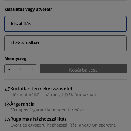
Kiszállítás vagy átvétel?
Kiszállítás
Click & Collect
Mennyiség
-
+
Kosárba tesz
Korlátlan termékvisszavétel
Időkorlát nélkül - bármelyik JYSK áruházban
Árgarancia
30 napos árgarancia minden termékre
Rugalmas házhozszállítás
Gyors és egyszerű házhozszállítás, ahogy Ön szeretné