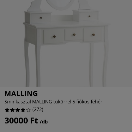
torápolók és kiegészítők
ltéri világítás
.397058823529411%
pedők
ykeretek
lágítás
.455882352941178%
mping
hásszekrények
yalapok
ztartás
.514705882352941%
lószoba bútorok
yrácsok
erekszoba
.397058823529411%
erek matracok
sási kiegészítők
erekágyak
MALLING
Sminkasztal MALLING tükörrel 5 fiókos fehér
(
272
)
30000 Ft
/db