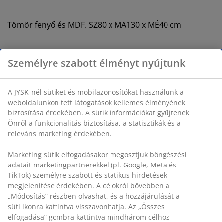
Tömör fenyő és MDF. SZ80 x MA130 x MÉ40 cm
SKU: 3690169
Összeszerelési útmutató
Részletes Adatok
Értékelések
(
272
)
Kiszállítás
Személyre szabott élményt nyújtunk