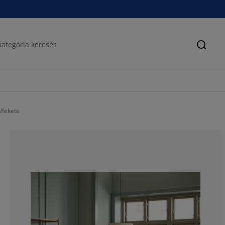
Keres
/fekete
75.6756756756
13.51351351351