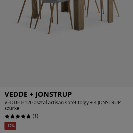
útorápolók és kiegészítők
ltéri világítás
epedők
gykeretek
lágítás
emping
uhásszekrények
gyalapok
áztartás
álószoba bútorok
gyrácsok
yerekszoba
yerek matracok
osási kiegészítők
yerekágyak
VEDDE + JONSTRUP
VEDDE H120 asztal artisan sötét tölgy + 4 JONSTRUP
szürke
(
1
)
-17%