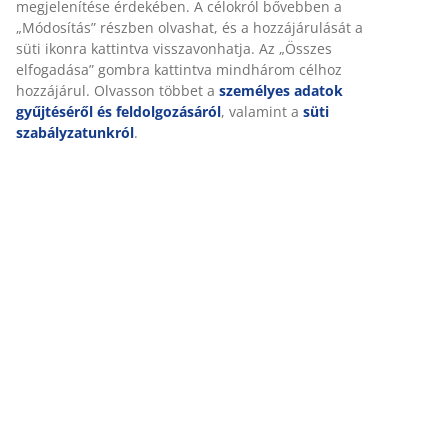
megjelenítése érdekében. A célokról bővebben a
„Módosítás” részben olvashat, és a hozzájárulását a
Részletes Adatok
süti ikonra kattintva visszavonhatja. Az „Összes
elfogadása” gombra kattintva mindhárom célhoz
hozzájárul. Olvasson többet a
személyes adatok
gyűjtéséről és feldolgozásáról
, valamint a
süti
Értékelések
szabályzatunkról
.
(
1
)
Kiszállítás