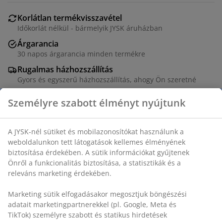
Korlátlan termékvisszavétel
Időkorlát nélkül - bármelyik JYSK áruházban
Árgarancia
30 napos árgarancia minden termékre
Rugalmas házhozszállítás
Gyors és egyszerű házhozszállítás, ahogy Ön szeretné
Személyre szabott élményt nyújtunk
Asztal: Dekor furnér. SZ80 x H120 x MA76 cm. Szék:
A JYSK-nél sütiket és mobilazonosítókat használunk a
Szövet és acél.
weboldalunkon tett látogatások kellemes élményének
biztosítása érdekében. A sütik információkat gyűjtenek
SKU: S000046
Önről a funkcionalitás biztosítása, a statisztikák és a
releváns marketing érdekében.
Marketing sütik elfogadásakor megosztjuk böngészési
A csomag a következő cikkekből áll
adatait marketingpartnerekkel (pl. Google, Meta és
TikTok) személyre szabott és statikus hirdetések