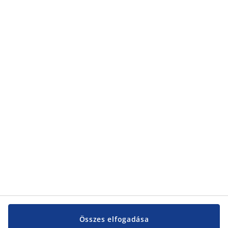
adatvédelmi nyilatkozatunkról
található.
Kategóriák
Kategóriák
Vevőszolgálat
Vevőszolgálat
JYSK
JYSK
KÖZPONTI IRODA
JYSK követése
Összes elfogadása