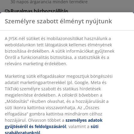
30 napos árgarancia minden termékre
Rugalmas házhozszállítás
Gyors és egyszerű házhozszállítás, ahogy Ön szeretné
Asztal: Tömör tölgy és edzett üveg. ÁTM119 x MA76 cm.
Szék: Papírfonal és tömör tölgy.
SKU: S000769
A csomag a következő cikkekből áll
Részletes Adatok