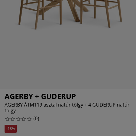
torápolók és kiegészítők
ltéri világítás
pedők
ykeretek
lágítás
mping
hásszekrények
yalapok
ztartás
lószoba bútorok
yrácsok
erekszoba
erek matracok
sási kiegészítők
erekágyak
AGERBY + GUDERUP
AGERBY ÁTM119 asztal natúr tölgy + 4 GUDERUP natúr
tölgy
(
0
)
-18%