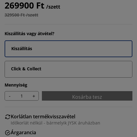
269900 Ft
/szett
329500 Ft /szett
Kiszállítás vagy átvétel?
Kiszállítás
Click & Collect
Mennyiség
-
+
Kosárba tesz
Korlátlan termékvisszavétel
Időkorlát nélkül - bármelyik JYSK áruházban
Árgarancia