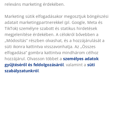
Bővíthető étkezőasztal 2 kihúzható vendéglappal,
amelyek az asztallap alatt tárolhatóak. Az ovális
étkezőasztal tölgy furnér asztallapból és tömör fa
lábakból áll. A fát lakkozták a hosszabb élettartam
érdekében. Könnyen vagy 240 vagy 280 cm méretűre
hosszabbíthatja az asztalt, így nagyobb
összejövetelekhez is megfelel. SZ100 x H200/280 x
MA75 cm
SKU: 3640237
Összeszerelési útmutató
Részletes Adatok
Értékelések