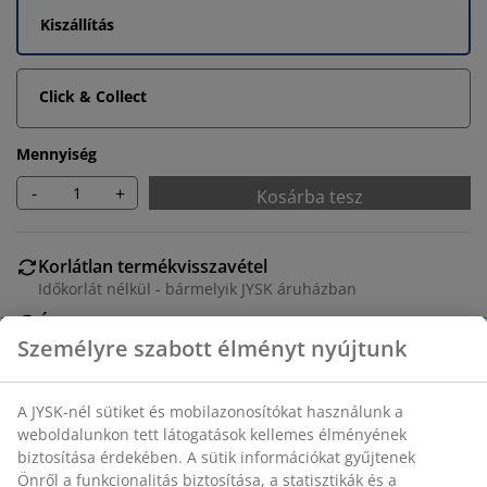
Kiszállítás
Click & Collect
Mennyiség
-
+
Kosárba tesz
Korlátlan termékvisszavétel
Időkorlát nélkül - bármelyik JYSK áruházban
Árgarancia
30 napos árgarancia minden termékre
Rugalmas házhozszállítás
Gyors és egyszerű házhozszállítás, ahogy Ön szeretné