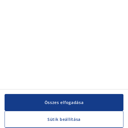
Kategóriák
Kategóriák
Vevőszolgálat
Vevőszolgálat
JYSK
JYSK
KÖZPONTI IRODA
JYSK követése