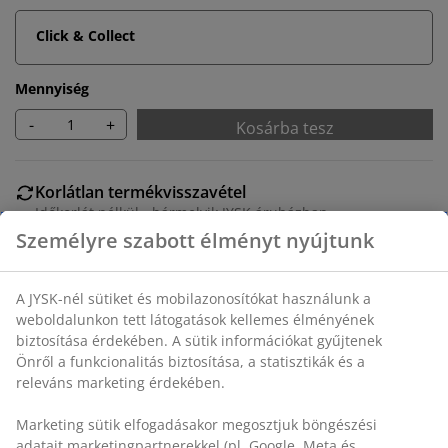
Click & Collect
Mennyiség
-
+
Kosárba tesz
Korlátlan termékvisszavétel
Időkorlát nélkül - bármelyik JYSK áruházban
Árgarancia
30 napos árgarancia minden termékre
Rugalmas házhozszállítás
Gyors és egyszerű házhozszállítás, ahogy Ön szeretné
Kerek étkezőasztal fekete színű, márvány megjelenésű
dekor furnérból. ÁTM110 x MA75 cm