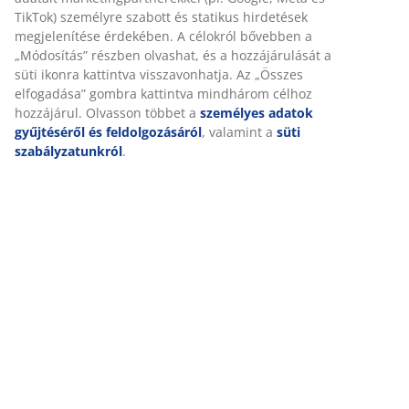
SKU: 3670446
Összeszerelési útmutató
Részletes Adatok
Értékelések
(
25
)
Személyre szabott élményt nyújtunk
Kiszállítás
A JYSK-nél sütiket és mobilazonosítókat használunk a weboldalu
látogatások kellemes élményének biztosítása érdekében. A sütik
információkat gyűjtenek Önről a funkcionalitás biztosítása, a stat
releváns marketing érdekében.