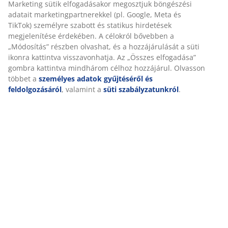
megjelenítése érdekében. A célokról bővebben a
„Módosítás” részben olvashat, és a hozzájárulását a
süti ikonra kattintva visszavonhatja. Az „Összes
elfogadása” gombra kattintva mindhárom célhoz
Részletes Adatok
hozzájárul. Olvasson többet a
személyes adatok
gyűjtéséről és feldolgozásáról
, valamint a
süti
szabályzatunkról
.
Értékelések
(
61
)
Kiszállítás