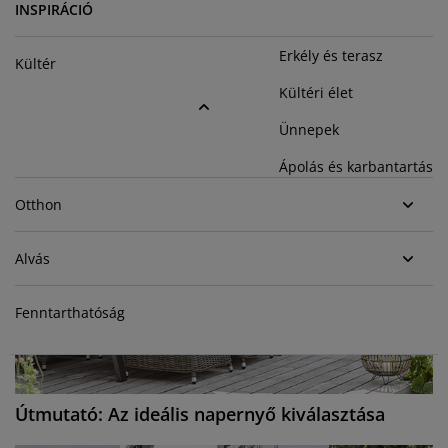
útorápolók és kiegészítők
ltéri világítás
epedők
gykeretek
lágítás
INSPIRÁCIÓ
emping
Erkély és terasz
uhásszekrények
gyalapok
áztartás
Kültér
Kültéri élet
álószoba bútorok
gyrácsok
yerekszoba
Ünnepek
yerek matracok
osási kiegészítők
Ápolás és karbantartás
yerekágyak
Otthon
Alvás
Fenntarthatóság
Útmutató: Az ideális napernyő kiválasztása