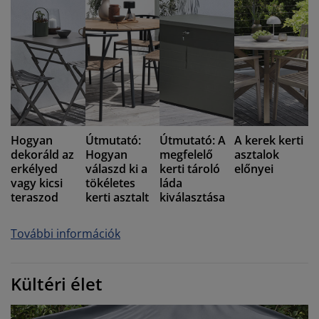
Hogyan
Útmutató:
Útmutató: A
A kerek kerti
dekoráld az
Hogyan
megfelelő
asztalok
erkélyed
válaszd ki a
kerti tároló
előnyei
vagy kicsi
tökéletes
láda
teraszod
kerti asztalt
kiválasztása
További információk
Kültéri élet