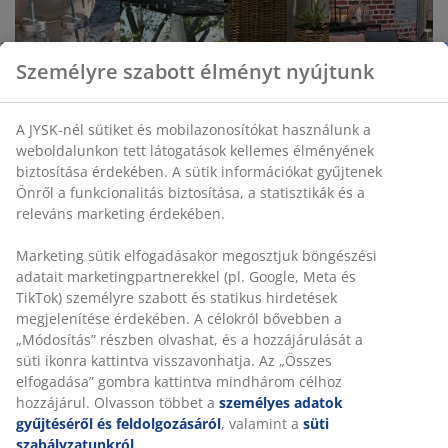
Személyre szabott élményt nyújtunk
A JYSK-nél sütiket és mobilazonosítókat használunk a
weboldalunkon tett látogatások kellemes élményének
biztosítása érdekében. A sütik információkat gyűjtenek
A nyári
Emeld a
Vásárlói
Világítsd meg
Önről a funkcionalitás biztosítása, a statisztikák és a
hangulat
kerted új
útmutató a
a kerted, a
kedvencei:
szintre egy
kerti
teraszod
releváns marketing érdekében.
Kemping
elegáns
kaspókhoz és
vagy az
felszerelés,
pergola
virágcserepekhez
erkélyed
Marketing sütik elfogadásakor megosztjuk böngészési
piknik és
segítségével
hangulatos
adatait marketingpartnerekkel (pl. Google, Meta és
fesztivál
kültéri
TikTok) személyre szabott és statikus hirdetések
kiegészítők
fényekkel
megjelenítése érdekében. A célokról bővebben a
„Módosítás” részben olvashat, és a hozzájárulását a
süti ikonra kattintva visszavonhatja. Az „Összes
További információk
elfogadása” gombra kattintva mindhárom célhoz
hozzájárul. Olvasson többet a
személyes adatok
gyűjtéséről és feldolgozásáról
, valamint a
süti
Ünnepek
szabályzatunkról
.