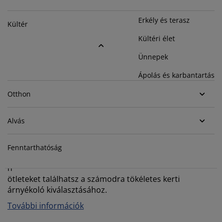
útorápolók és kiegészítők
ltéri világítás
epedők
gykeretek
lágítás
Erkély és terasz
Kültér
emping
uhásszekrények
gyalapok
áztartás
Kültéri élet
álószoba bútorok
gyrácsok
yerekszoba
Ünnepek
Ápolás és karbantartás
yerek matracok
osási kiegészítők
Otthon
yerekágyak
Alvás
Útmutató: Az ideális napernyő kiválasztása
Fenntarthatóság
Olvasd el a vásárlóinknak készült útmutatót a kerti
napernyőkhöz és napvitorlákhoz, amelyben tippeket és
ötleteket találhatsz a számodra tökéletes kerti
árnyékoló kiválasztásához.
További információk