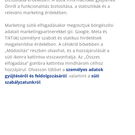
Önről a funkcionalitás biztosítása, a statisztikák és a
releváns marketing érdekében.
Marketing sütik elfogadásakor megosztjuk böngészési
adatait marketingpartnerekkel (pl. Google, Meta és
TikTok) személyre szabott és statikus hirdetések
megjelenítése érdekében. A célokról bővebben a
„Módosítás” részben olvashat, és a hozzájárulását a
süti ikonra kattintva visszavonhatja. Az „Összes
elfogadása” gombra kattintva mindhárom célhoz
hozzájárul. Olvasson többet a
személyes adatok
A kerek kerti asztalok előnyei
gyűjtéséről és feldolgozásáról
, valamint a
süti
Ideális intim beszélgetésekhez és kisebb terekhez: Egy
szabályzatunkról
.
kerek kerti asztal megfelelő választás lehet számodra.
További információk