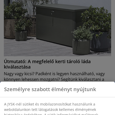
Útmutató: A megfelelő kerti tároló láda
kiválasztása
Nagy vagy kicsi? Padként is legyen használható, vagy
könnyen lehessen mozgatni? Segítünk kiválasztani a
számodra megfelelő kerti tároló ládát.
Személyre szabott élményt nyújtunk
További információk
A JYSK-nél sütiket és mobilazonosítókat használunk a
weboldalunkon tett látogatások kellemes élményének
biztosítása érdekében. A sütik információkat gyűjtenek