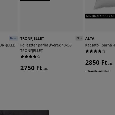
MINDIG ALACSONY ÁR
TRONFJELLET
ALTA
Basic
Plus
TORFJELLET
Poliészter párna gyerek 40x60
Kacsatoll párna 
TRONFJELLET
2850 Ft
/db
2750 Ft
/db
+ További méretek