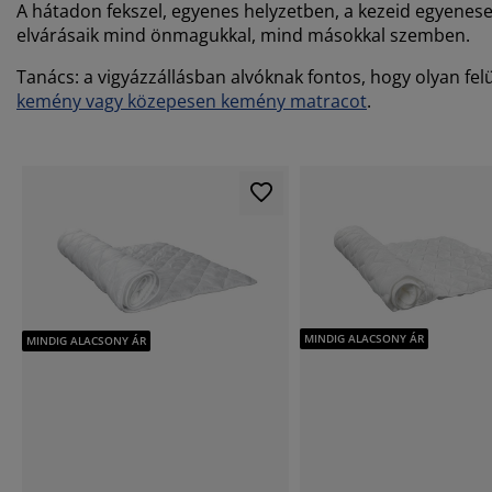
A hátadon fekszel, egyenes helyzetben, a kezeid egyenesen
elvárásaik mind önmagukkal, mind másokkal szemben.
Tanács: a vigyázzállásban alvóknak fontos, hogy olyan felül
kemény vagy közepesen kemény matracot
.
MINDIG ALACSONY ÁR
MINDIG ALACSONY ÁR