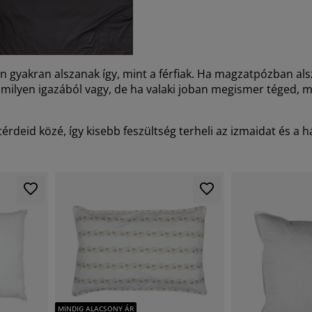
n gyakran alszanak így, mint a férfiak. Ha magzatpózban als
lyen igazából vagy, de ha valaki joban megismer téged, m
térdeid közé, így kisebb feszültség terheli az izmaidat és a 
MINDIG ALACSONY ÁR