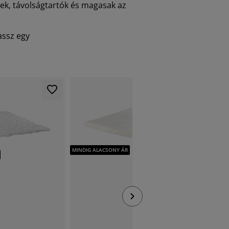
sek, távolságtartók és magasak az
assz egy
MINDIG A
MINDIG ALACSONY ÁR