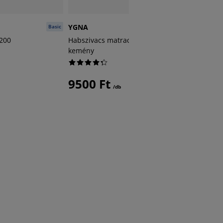
YGNA
ADAMSF
Basic
Basic
200
Habszivacs matrac 60x120 cm YGNA
Matracv
kemény
ADAMSF
9500 Ft
1000
/db
+ További 