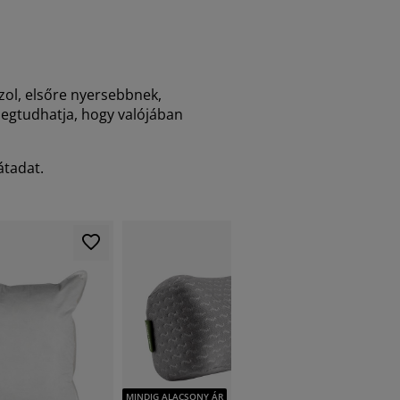
zol, elsőre nyersebbnek,
egtudhatja, hogy valójában
hátadat.
MINDIG A
MINDIG ALACSONY ÁR