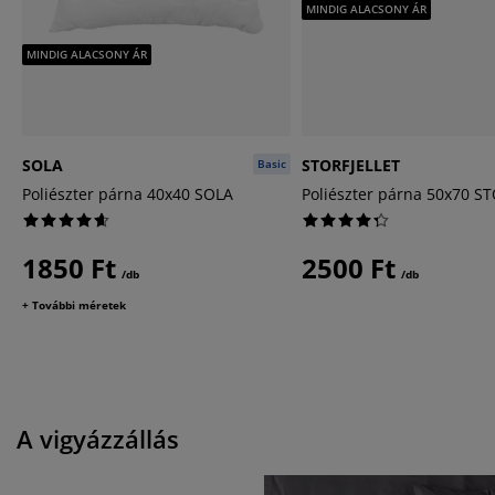
MINDIG ALACSONY ÁR
MINDIG ALACSONY ÁR
SOLA
STORFJELLET
Basic
Poliészter párna 40x40 SOLA
Poliészter párna 50x70 S
1850 Ft
2500 Ft
/db
/db
+ További méretek
A vigyázzállás