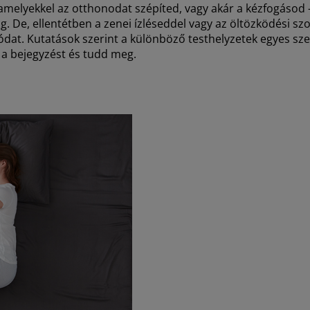
, amelyekkel az otthonodat szépíted, vagy akár a kézfogásod 
olog. De, ellentétben a zenei ízléseddel vagy az öltözködési 
 valódat. Kutatások szerint a különböző testhelyzetek egyes 
l a bejegyzést és tudd meg.