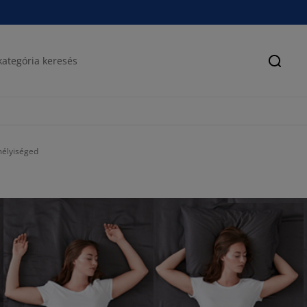
Keres
mélyiséged