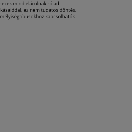
- ezek mind elárulnak rólad
szokásaiddal, ez nem tudatos döntés.
személyiségtípusokhoz kapcsolhatók.