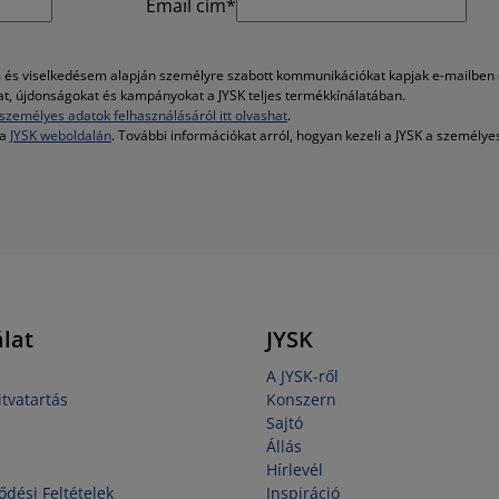
Email cím*
és viselkedésem alapján személyre szabott kommunikációkat kapjak e-mailben é
kat, újdonságokat és kampányokat a JYSK teljes termékkínálatában.
személyes adatok felhasználásáról itt olvashat
.
 a
JYSK weboldalán
. További információkat arról, hogyan kezeli a JYSK a személy
lat
JYSK
A JYSK-ről
tvatartás
Konszern
Sajtó
Állás
Hírlevél
ődési Feltételek
Inspiráció