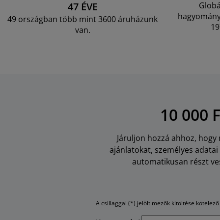
47 ÉVE
Globá
hagyományo
49 országban több mint 3600 áruházunk
19
van.
10 000 
Járuljon hozzá ahhoz, hogy m
ajánlatokat, személyes adata
automatikusan részt ves
A csillaggal (*) jelölt mezők kitöltése kötelező