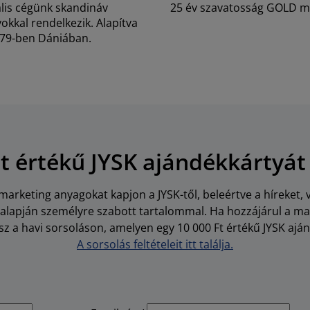
lis cégünk skandináv
25 év szavatosság GOLD m
kkal rendelkezik. Alapítva
79-ben Dániában.
Ft értékű JYSK ajándékkártyát
arketing anyagokat kapjon a JYSK-től, beleértve a híreket, 
i alapján személyre szabott tartalommal. Ha hozzájárul a m
z a havi sorsoláson, amelyen egy 10 000 Ft értékű JYSK aján
A sorsolás feltételeit itt találja.