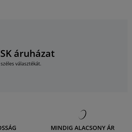
YSK áruházat
széles választékát.
OSSÁG
MINDIG ALACSONY ÁR