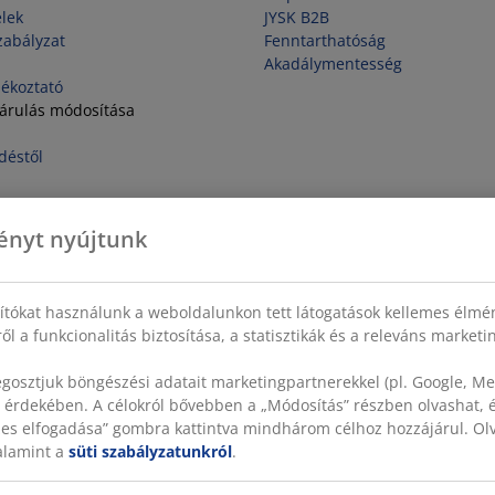
elek
JYSK B2B
zabályzat
Fenntarthatóság
Akadálymentesség
jékoztató
járulás módosítása
déstől
ényt nyújtunk
sítókat használunk a weboldalunkon tett látogatások kellemes élmé
ől a funkcionalitás biztosítása, a statisztikák és a releváns market
gosztjuk böngészési adatait marketingpartnerekkel (pl. Google, Met
 érdekében. A célokról bővebben a „Módosítás” részben olvashat, és
szes elfogadása” gombra kattintva mindhárom célhoz hozzájárul. O
valamint a
süti szabályzatunkról
.