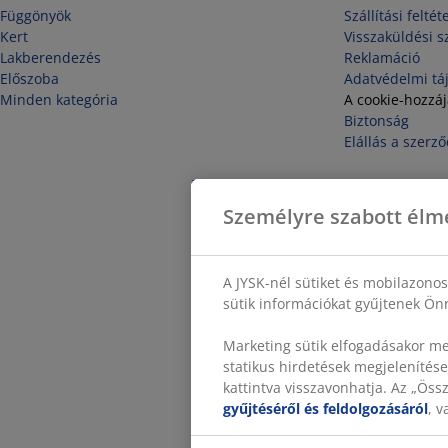
Függönyök
Szállítási feltét
Kert
Visszaküldési s
Lakberendezés
Reklamáció
Előszoba
Adatvédelmi tá
Minden kategória
A cookie-hozzá
Biztonság
Elállás a szerző
Személyre szabott élm
A JYSK-nél sütiket és mobilazono
sütik információkat gyűjtenek Önr
Marketing sütik elfogadásakor me
statikus hirdetések megjelenítése
kattintva visszavonhatja. Az „Ös
gyűjtéséről és feldolgozásáról
, 