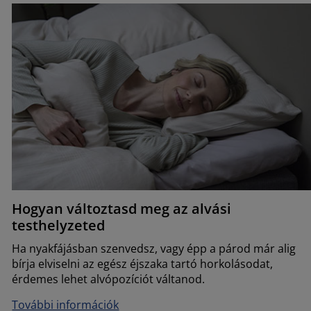
Hogyan változtasd meg az alvási
testhelyzeted
Ha nyakfájásban szenvedsz, vagy épp a párod már alig
bírja elviselni az egész éjszaka tartó horkolásodat,
érdemes lehet alvópozíciót váltanod.
További információk