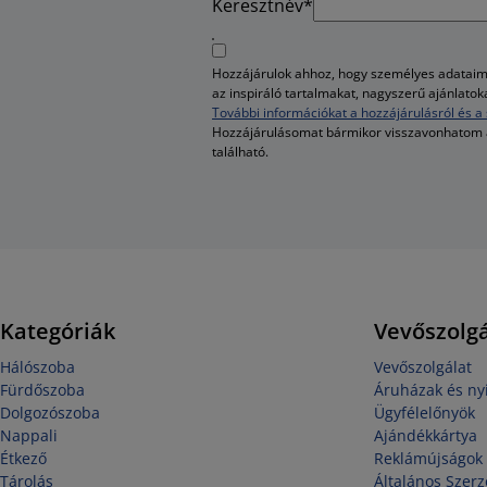
Keresztnév*
Hozzájárulok ahhoz, hogy személyes adataim 
az inspiráló tartalmakat, nagyszerű ajánlato
További információkat a hozzájárulásról és a 
Hozzájárulásomat bármikor visszavonhatom
található.
Kategóriák
Vevőszolgá
Hálószoba
Vevőszolgálat
Fürdőszoba
Áruházak és nyi
Dolgozószoba
Ügyfélelőnyök
Nappali
Ajándékkártya
Étkező
Reklámújságok
Tárolás
Általános Szerz