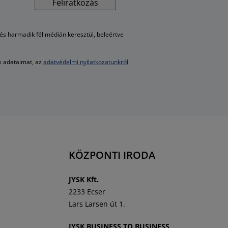
Feliratkozás
s harmadik fél médián keresztül, beleértve
es adataimat, az
adatvédelmi nyilatkozatunkról
KÖZPONTI IRODA
J
YSK Kft.
2233 Ecser
Lars Larsen út 1.
JYSK BUSINESS TO BUSINESS