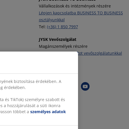
Vállalkozások és intézmények részére
Lépjen kapcsolatba BUSINESS TO BUSINESS
osztályunkkal
Tel:
(+36) 1 850 7997
JYSK Vevőszolgálat
Magánszemélyek részére
Vegye fel a kapcsolatot vevőszolgálatunkkal
Tel:
(+36) 1 701 4222
JYSK követése
nyének biztosítása érdekében. A
ing érdekében.
a és TikTok) személyre szabott és
 a hozzájárulását a süti ikonra
lvasson többet a
személyes adatok