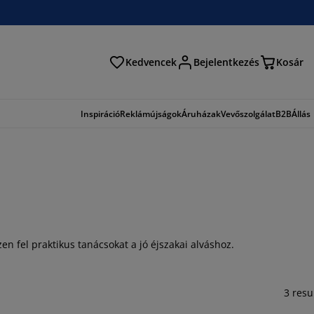
Kedvencek
Bejelentkezés
Kosár
és
Inspiráció
Reklámújságok
Áruházak
Vevőszolgálat
B2B
Állás
en fel praktikus tanácsokat a jó éjszakai alváshoz.
3 resu