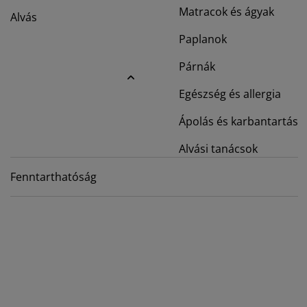
torápolók és kiegészítők
ltéri világítás
pedők
ykeretek
lágítás
Matracok és ágyak
Alvás
mping
Paplanok
hásszekrények
yalapok
ztartás
Párnák
lószoba bútorok
yrácsok
erekszoba
Egészség és allergia
erek matracok
sási kiegészítők
Ápolás és karbantartás
erekágyak
Alvási tanácsok
Fenntarthatóság