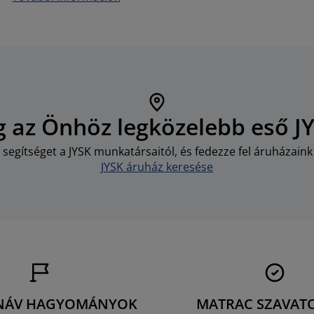
 az Önhöz legközelebb eső J
 segítséget a JYSK munkatársaitól, és fedezze fel áruházaink 
JYSK áruház keresése
NÁV HAGYOMÁNYOK
MATRAC SZAVAT