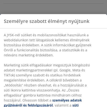
100% pamut. 140x200 + 70x80/90 cm
SKU: 1817070
Részletes Adatok
Értékelések
Személyre szabott élményt nyújtunk
(
0
)
A JYSK-nél sütiket és mobilazonosítókat használunk a
weboldalunkon tett látogatások kellemes élményének biztosítás
Kiszállítás
érdekében. A sütik információkat gyűjtenek Önről a funkcionalit
biztosítása, a statisztikák és a releváns marketing érdekében.