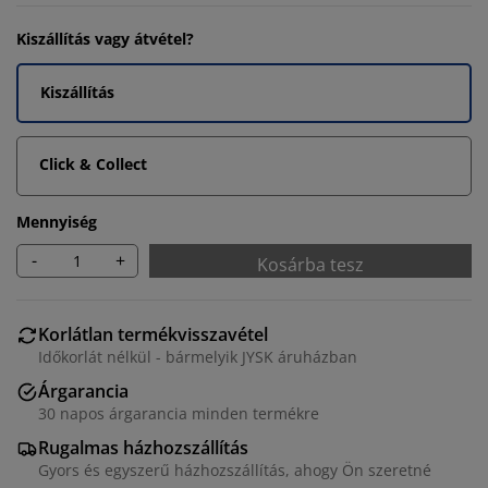
Kiszállítás vagy átvétel?
Kiszállítás
Click & Collect
Mennyiség
-
+
Kosárba tesz
Korlátlan termékvisszavétel
Időkorlát nélkül - bármelyik JYSK áruházban
Árgarancia
30 napos árgarancia minden termékre
Rugalmas házhozszállítás
Gyors és egyszerű házhozszállítás, ahogy Ön szeretné