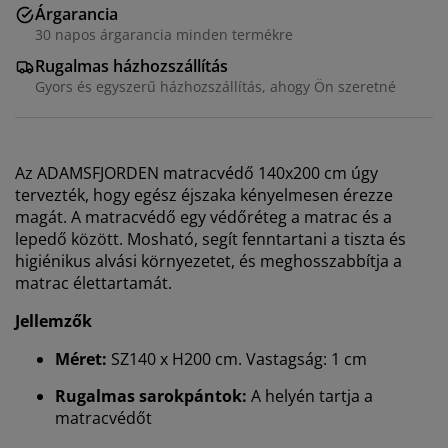
Árgarancia
30 napos árgarancia minden termékre
Rugalmas házhozszállítás
Gyors és egyszerű házhozszállítás, ahogy Ön szeretné
Az ADAMSFJORDEN matracvédő 140x200 cm úgy
tervezték, hogy egész éjszaka kényelmesen érezze
magát. A matracvédő egy védőréteg a matrac és a
lepedő között. Mosható, segít fenntartani a tiszta és
higiénikus alvási környezetet, és meghosszabbítja a
matrac élettartamát.
Jellemzők
Méret:
SZ140 x H200 cm. Vastagság: 1 cm
Rugalmas sarokpántok:
A helyén tartja a
matracvédőt