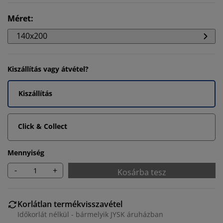
Méret
:
140x200
Kiszállítás vagy átvétel?
Kiszállítás
Click & Collect
Mennyiség
-
+
Kosárba tesz
Korlátlan termékvisszavétel
Időkorlát nélkül - bármelyik JYSK áruházban