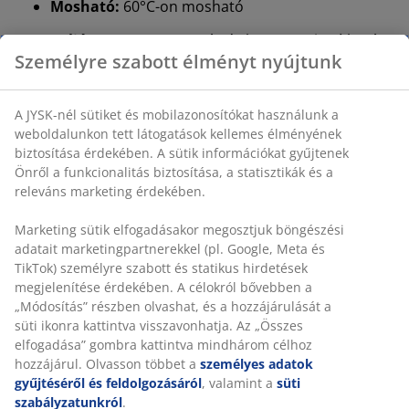
Mosható:
60°C-on mosható
Poliészter anyag:
Tartós és könnyen tisztítható
Személyre szabott élményt nyújtunk
Poliészter töltet:
Puha és rugalmas
OEKO-TEX® STANDARD 100:
Káros anyagokra
A JYSK-nél sütiket és mobilazonosítókat használunk a
tesztelve
weboldalunkon tett látogatások kellemes élményének
biztosítása érdekében. A sütik információkat gyűjtenek
Rugalmas sarokpántok
Önről a funkcionalitás biztosítása, a statisztikák és a
A rugalmas sarokpántok segítenek megakadályozni,
releváns marketing érdekében.
hogy a matracvédő elcsússzon vagy összegyűrődjön
éjszaka.
Marketing sütik elfogadásakor megosztjuk böngészési
adatait marketingpartnerekkel (pl. Google, Meta és
Mosható
TikTok) személyre szabott és statikus hirdetések
A matracvédő 60°C-on mosógépben mosható, így friss
megjelenítése érdekében. A célokról bővebben a
és tiszta marad. A 60°C-on vagy annál magasabb
„Módosítás” részben olvashat, és a hozzájárulását a
hőmérsékleten történő mosás eltávolítja a
süti ikonra kattintva visszavonhatja. Az „Összes
nemkívánatos poratkákat az anyagból.
elfogadása” gombra kattintva mindhárom célhoz
hozzájárul. Olvasson többet a
személyes adatok
Poliészter szövet
gyűjtéséről és feldolgozásáról
, valamint a
süti
A poliészter egy tartós szövet, amely könnyen
szabályzatunkról
.