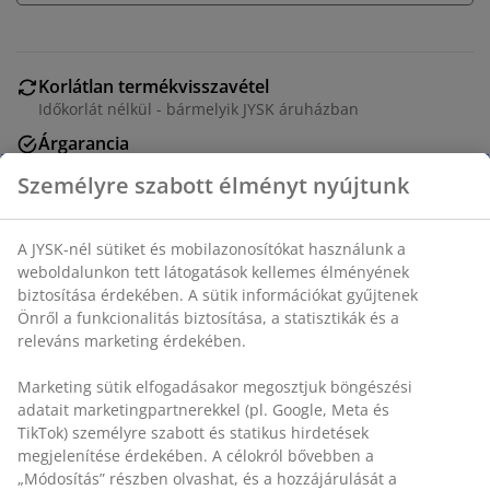
Korlátlan termékvisszavétel
Időkorlát nélkül - bármelyik JYSK áruházban
Árgarancia
30 napos árgarancia minden termékre
Rugalmas házhozszállítás
Gyors és egyszerű házhozszállítás, ahogy Ön szeretné
Személyre szabott élményt nyújtunk
Poliészter töltetű párna 50x70 cm méretben 550 g
szilikonizált spirálbolyhos poliészter üreges szál
A JYSK-nél sütiket és mobilazonosítókat használunk a
töltettel (100% újrahasznosított). Puha 100% poliészter
weboldalunkon tett látogatások kellemes élményének
mikroszálas huzattal. Mosás: 60°C.
biztosítása érdekében. A sütik információkat gyűjtenek
Önről a funkcionalitás biztosítása, a statisztikák és a
releváns marketing érdekében.
SKU: 4319104
Marketing sütik elfogadásakor megosztjuk böngészési