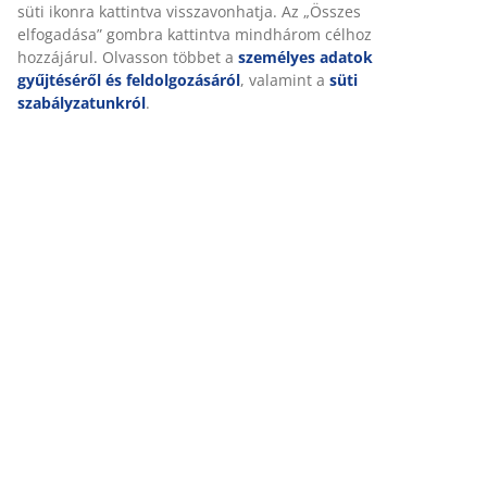
adatait marketingpartnerekkel (pl. Google, Meta és TikTok)
személyre szabott és statikus hirdetések megjelenítése
Részletes Adatok
érdekében. A célokról bővebben a „Módosítás” részben
olvashat, és a hozzájárulását a süti ikonra kattintva
visszavonhatja. Az „Összes elfogadása” gombra kattintva
mindhárom célhoz hozzájárul. Olvasson többet a
Értékelések
személyes adatok gyűjtéséről és feldolgozásáról
,
(
14
)
valamint a
süti szabályzatunkról
.
Kiszállítás