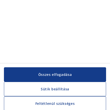
Vevőszolgálat
Vevőszolgálat
JYSK
JYSK
KÖZPONTI IRODA
JYSK követése