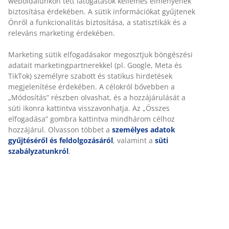
Luxus minőségű párna 230 g egyedi, szilikonizált
poliészter pehely szál töltettel. A puha és könnyű
poliészter pehely töltet megőrzi térfogatát és könnyen
felrázható. Aloe verával kezelt nagyon puha, 100%
poliészter mikroszálas huzattal. Egyik oldalán steppelt.
Mosás: 60°C. 40x40 cm
SKU: 4209970
Részletes Adatok
Értékelések
(
68
)