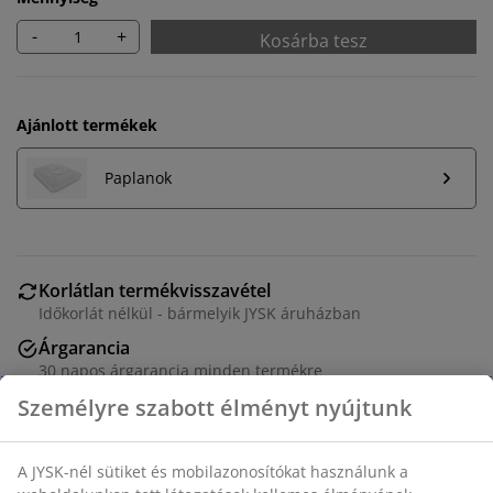
-
+
Kosárba tesz
Ajánlott termékek
Paplanok
Korlátlan termékvisszavétel
Időkorlát nélkül - bármelyik JYSK áruházban
Árgarancia
30 napos árgarancia minden termékre
Rugalmas házhozszállítás
Gyors és egyszerű házhozszállítás, ahogy Ön szeretné