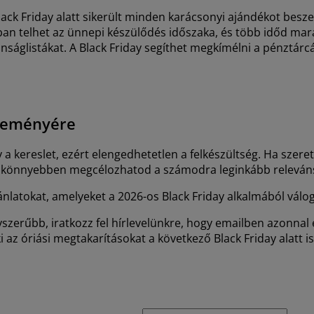
ck Friday alatt sikerült minden karácsonyi ajándékot besze
n telhet az ünnepi készülődés időszaka, és több időd ma
ívánságlistákat. A Black Friday segíthet megkímélni a pénzt
eseményére
 a kereslet, ezért elengedhetetlen a felkészültség. Ha szere
gy könnyebben megcélozhatod a számodra leginkább releváns
jánlatokat, amelyeket a 2026-os Black Friday alkalmából vál
szerűbb, iratkozz fel hírlevelünkre, hogy emailben azonnal é
 az óriási megtakarításokat a következő Black Friday alatt is