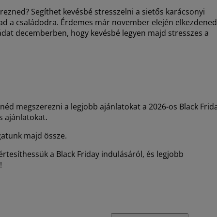
rezned? Segíthet kevésbé stresszelni a sietős karácsonyi
rad a családodra. Érdemes már november elején elkezdened
árcádat decemberben, hogy kevésbé legyen majd stresszes a
tnéd megszerezni a legjobb ajánlatokat a 2026-os Black Frid
 ajánlatokat.
ogatunk majd össze.
rtesíthessük a Black Friday indulásáról, és legjobb
!