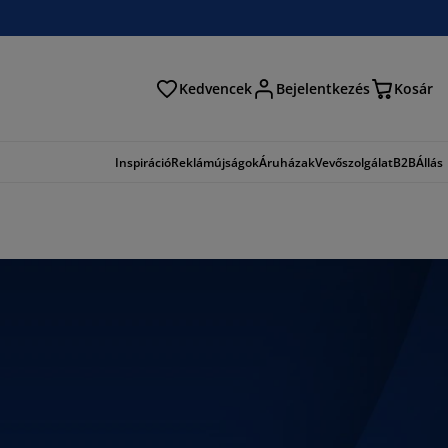
Kedvencek
Bejelentkezés
Kosár
és
Inspiráció
Reklámújságok
Áruházak
Vevőszolgálat
B2B
Állás