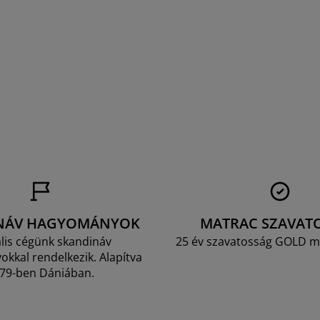
NÁV HAGYOMÁNYOK
MATRAC SZAVAT
lis cégünk skandináv
25 év szavatosság GOLD m
kkal rendelkezik. Alapítva
79-ben Dániában.