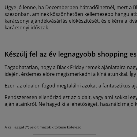
Ugye jó lenne, ha Decemberben hátradőlhetnél, mert a Bla
szezonban, aminek köszönhetően kellemesebb hangulatba
karácsonyi ajándékvásárlás előkészítését, és elkérni a k
karácsonyi időszak.
Készülj fel az év legnagyobb shopping 
Tagadhatatlan, hogy a Black Friday remek ajánlataira nagy
idején, érdemes előre megismerkedni a kínálatunkkal. Í
Ezen az oldalon fogod megtalálni azokat a fantasztikus a
Rendszeresen ellenőrizd ezt az oldalt, vagy ami sokkal egy
ajánlatainkról. Ne hagyd ki a lehetőséget, használd majd ki
A csillaggal (*) jelölt mezők kitöltése kötelező