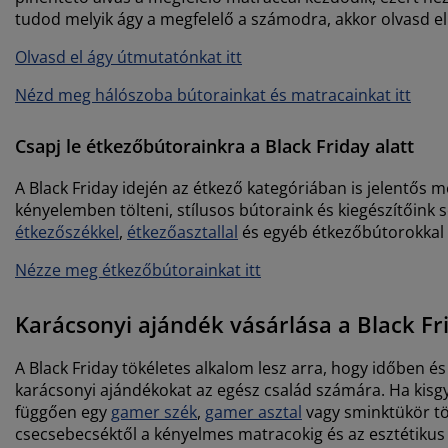
tudod melyik ágy a megfelelő a számodra, akkor olvasd e
Olvasd el ágy útmutatónkat itt
Nézd meg hálószoba bútorainkat és matracainkat itt
Csapj le étkezőbútorainkra a Black Friday alatt
A Black Friday idején az étkező kategóriában is jelentős 
kényelemben tölteni, stílusos bútoraink és kiegészítőink
étkezőszékkel
,
étkezőasztallal
és egyéb étkezőbútorokkal i
Nézze meg étkezőbútorainkat itt
Karácsonyi ajándék vásárlása a Black Fri
A Black Friday tökéletes alkalom lesz arra, hogy időben és 
karácsonyi ajándékokat az egész család számára. Ha kisg
függően egy
gamer szék
,
gamer asztal
vagy sminktükör tö
csecsebecséktől a kényelmes matracokig és az esztétikus 