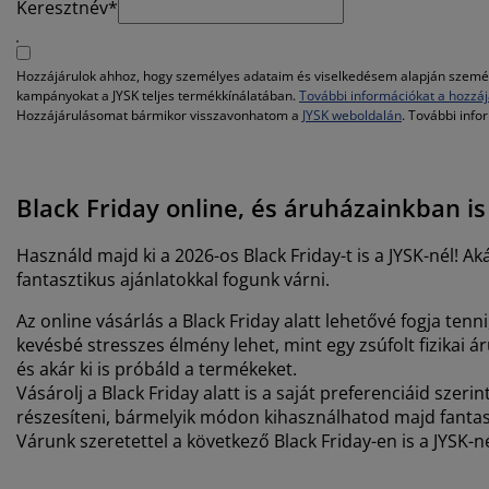
Keresztnév*
Hozzájárulok ahhoz, hogy személyes adataim és viselkedésem alapján személy
kampányokat a JYSK teljes termékkínálatában.
További információkat a hozzáj
Hozzájárulásomat bármikor visszavonhatom a
JYSK weboldalán
. További info
Black Friday online, és áruházainkban is
Használd majd ki a 2026-os Black Friday-t is a JYSK-nél! A
fantasztikus ajánlatokkal fogunk várni.
Az online vásárlás a Black Friday alatt lehetővé fogja te
kevésbé stresszes élmény lehet, mint egy zsúfolt fizika
és akár ki is próbáld a termékeket.
Vásárolj a Black Friday alatt is a saját preferenciáid sz
részesíteni, bármelyik módon kihasználhatod majd fantasz
Várunk szeretettel a következő Black Friday-en is a JYSK-né