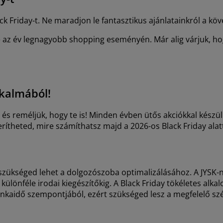
ck Friday-t. Ne maradjon le fantasztikus ajánlatainkról a k
e az év legnagyobb shopping eseményén. Már alig várjuk, ho
lkalmából!
, és reméljük, hogy te is! Minden évben ütős akciókkal készü
rítheted, mire számíthatsz majd a 2026-os Black Friday alat
szükséged lehet a dolgozószoba optimalizálásához. A JYSK-né
 különféle irodai kiegészítőkig. A Black Friday tökéletes al
aidő szempontjából, ezért szükséged lesz a megfelelő szék