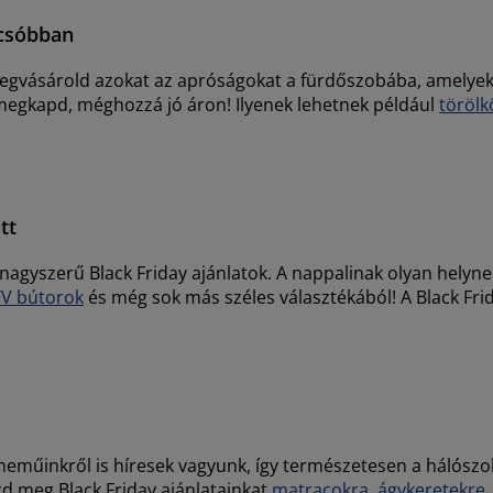
lcsóbban
 megvásárold azokat az apróságokat a fürdőszobába, amelye
 megkapd, méghozzá jó áron! Ilyenek lehetnek például
törölk
tt
nagyszerű Black Friday ajánlatok. A nappalinak olyan helyn
TV bútorok
és még sok más széles választékából! A Black Fri
yneműinkről is híresek vagyunk, így természetesen a hálószob
zd meg Black Friday ajánlatainkat
matracokra
,
ágykeretekre