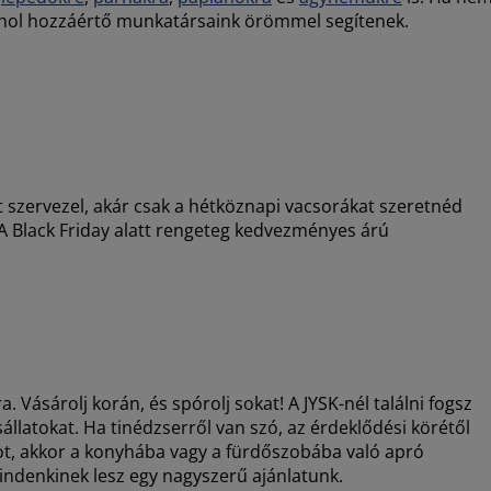
 ahol hozzáértő munkatársaink örömmel segítenek.
et szervezel, akár csak a hétköznapi vacsorákat szeretnéd
 A Black Friday alatt rengeteg kedvezményes árú
 Vásárolj korán, és spórolj sokat! A JYSK-nél találni fogsz
állatokat. Ha tinédzserről van szó, az érdeklődési körétől
kot, akkor a konyhába vagy a fürdőszobába való apró
indenkinek lesz egy nagyszerű ajánlatunk.