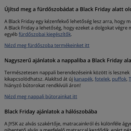
Újítsd meg a fürdőszobádat a Black Friday alatt o
A Black Friday egy kézenfekvő lehetőség lesz arra, hogy
A Black Friday a lehetőség, hogy ezeket a dolgokat végre
egyéb
fürdőszobai kiegészítők
.
Nézd meg fürdőszoba termékeinket itt
Nagyszerű ajánlatok a nappaliba a Black Friday ala
Természetesen nappali berendezéseink között is lesznek 
kikapcsolódhatsz. Alakítsd át új
kanapék
,
fotelek
,
puffok
,
hiányzó bútorokat rendkívüli áron!
Nézd meg nappali bútorainkat itt
Black Friday ajánlatok a hálószobába
A JYSK az alvás szakértője, matracainkról és különféle ág
pihentető alvás a megfelelő matraccal kezdődik, ezért né