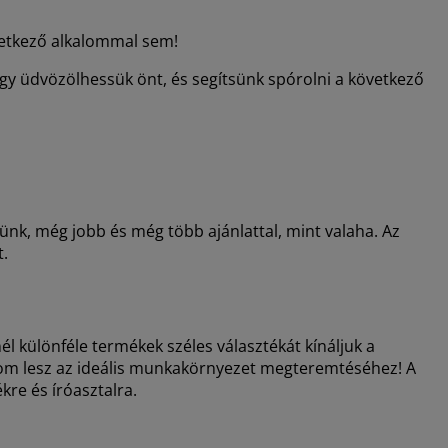
övetkező alkalommal sem!
gy üdvözölhessük önt, és segítsünk spórolni a következő
lünk, még jobb és még több ajánlattal, mint valaha. Az
t.
l különféle termékek széles választékát kínáljuk a
kalom lesz az ideális munkakörnyezet megteremtéséhez! A
re és íróasztalra.