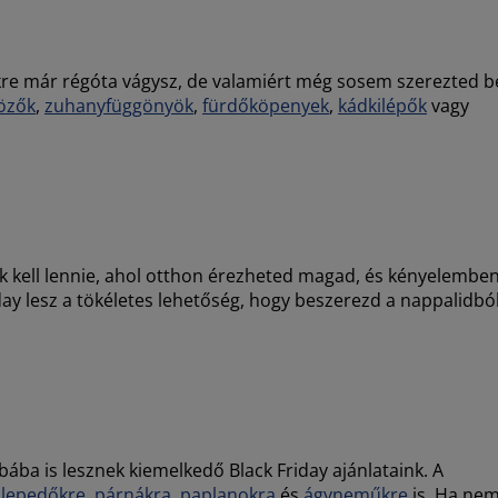
kre már régóta vágysz, de valamiért még sosem szerezted b
özők
,
zuhanyfüggönyök
,
fürdőköpenyek
,
kádkilépők
vagy
ek kell lennie, ahol otthon érezheted magad, és kényelembe
day lesz a tökéletes lehetőség, hogy beszerezd a nappalidbó
ába is lesznek kiemelkedő Black Friday ajánlataink. A
,
lepedőkre
,
párnákra
,
paplanokra
és
ágyneműkre
is. Ha ne