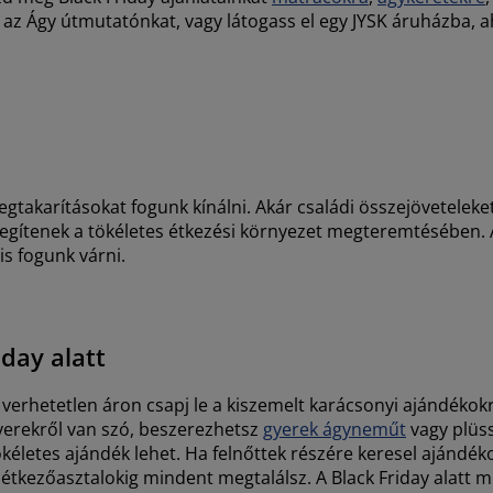
l az Ágy útmutatónkat, vagy látogass el egy JYSK áruházba,
megtakarításokat fogunk kínálni. Akár családi összejövetelek
 segítenek a tökéletes étkezési környezet megteremtésében.
s fogunk várni.
day alatt
verhetetlen áron csapj le a kiszemelt karácsonyi ajándékokra.
yerekről van szó, beszerezhetsz
gyerek ágyneműt
vagy plüss
kéletes ajándék lehet. Ha felnőttek részére keresel ajándé
étkezőasztalokig mindent megtalálsz. A Black Friday alatt m