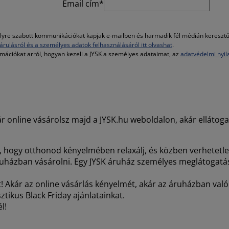
Email cím*
re szabott kommunikációkat kapjak e-mailben és harmadik fél médián keresztül, 
árulásról és a személyes adatok felhasználásáról itt olvashat
.
rmációkat arról, hogyan kezeli a JYSK a személyes adataimat, az
adatvédelmi nyil
kár online vásárolsz majd a JYSK.hu weboldalon, akár ellátog
nni, hogy otthonod kényelmében relaxálj, és közben verhetetl
i áruházban vásárolni. Egy JYSK áruház személyes meglátoga
erint! Akár az online vásárlás kényelmét, akár az áruházban 
tikus Black Friday ajánlatainkat.
l!