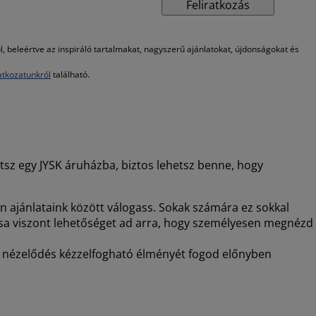
Feliratkozás
beleértve az inspiráló tartalmakat, nagyszerű ajánlatokat, újdonságokat és
atkozatunkról
található.
atsz egy JYSK áruházba, biztos lehetsz benne, hogy
en ajánlataink között válogass. Sokak számára ez sokkal
tása viszont lehetőséget ad arra, hogy személyesen megnézd
való nézelődés kézzelfogható élményét fogod előnyben