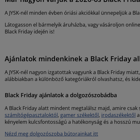
A JYSK-nél minden évben óriási akciókkal ünnepeljük a Bla
Látogasson el bármelyik áruházba, vagy vásároljon onlin
Black Friday idején is!
Ajánlatok mindenkinek a Black Friday a
A JYSK-nél nagyon izgatottak vagyunk a Black Friday miatt
alábbiakban a különböző kategóriákról olvashatsz, és kide
Black Friday ajánlatok a dolgozószobádba
A Black Friday alatt mindent megtalálsz majd, amire csak 
számítógépasztaloktól
,
gamer székektől
,
irodaszékektől
a
kényelem kulcsfontosságú a hatékonyság és a hosszú munk
Nézd meg dolgozószoba bútorainkat itt