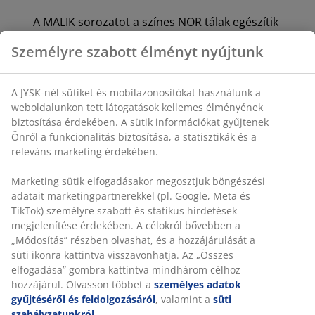
A MALIK sorozatot a színes NOR tálak egészítik
ki. Világos khaki és szürkéslila árnyalataik
Személyre szabott élményt nyújtunk
tükröződnek az új ISAK poharakban, és együtt
nagyszerű lehetőséget kínálnak egy modern és
színes asztalterítéshez.
A JYSK-nél sütiket és mobilazonosítókat használunk a
weboldalunkon tett látogatások kellemes élményének
biztosítása érdekében. A sütik információkat gyűjtenek
Önről a funkcionalitás biztosítása, a statisztikák és a
releváns marketing érdekében.
Praktikus tárolás a konyhában
Marketing sütik elfogadásakor megosztjuk böngészési
A kollekció a magasfényű felületeket színes üveggel és
adatait marketingpartnerekkel (pl. Google, Meta és
textíliákkal ötvözi, amelyek egyszerre praktikusak és
TikTok) személyre szabott és statikus hirdetések
dekoratívak, így ideálisak nyitott konyhai polcokon vagy
megjelenítése érdekében. A célokról bővebben a
az étkezőasztalon való kiállításhoz.
„Módosítás” részben olvashat, és a hozzájárulását a
süti ikonra kattintva visszavonhatja. Az „Összes
elfogadása” gombra kattintva mindhárom célhoz
hozzájárul. Olvasson többet a
személyes adatok
gyűjtéséről és feldolgozásáról
, valamint a
süti
szabályzatunkról
.