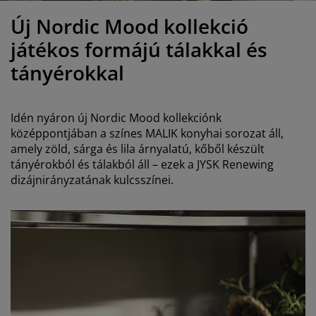
útorápolók és kiegészítők
ltéri világítás
epedők
gykeretek
lágítás
Új Nordic Mood kollekció
emping
uhásszekrények
gyalapok
áztartás
játékos formájú tálakkal és
tányérokkal
álószoba bútorok
gyrácsok
yerekszoba
yerek matracok
osási kiegészítők
Idén nyáron új Nordic Mood kollekciónk
középpontjában a színes MALIK konyhai sorozat áll,
yerekágyak
amely zöld, sárga és lila árnyalatú, kőből készült
tányérokból és tálakból áll – ezek a JYSK Renewing
dizájnirányzatának kulcsszínei.