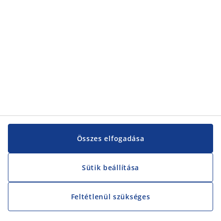
Vevőszolgálat
Vevőszolgálat
JYSK
JYSK
KÖZPONTI IRODA
JYSK követése
Összes elfogadása
Sütik beállítása
Feltétlenül szükséges