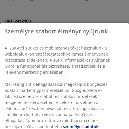
SKU: 2412100
Részletes Adatok
Értékelések
Személyre szabott élményt nyújtunk
(
0
)
A JYSK-nél sütiket és mobilazonosítókat használunk a
Kiszállítás
weboldalunkon tett látogatások kellemes élményének
biztosítása érdekében. A sütik információkat gyűjtenek Önről a
funkcionalitás biztosítása, a statisztikák és a releváns
marketing érdekében.