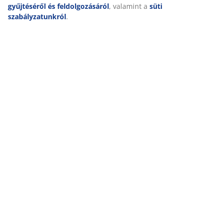
Marketing sütik elfogadásakor megosztjuk böngészési adatait
marketingpartnerekkel (pl. Google, Meta és TikTok) személyre
szabott és statikus hirdetések megjelenítése érdekében. A
célokról bővebben a „Módosítás” részben olvashat, és a
hozzájárulását a süti ikonra kattintva visszavonhatja. Az
„Összes elfogadása” gombra kattintva mindhárom célhoz
hozzájárul. Olvasson többet a
személyes adatok gyűjtéséről
és feldolgozásáról
, valamint a
süti szabályzatunkról
.