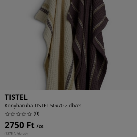
torápolók és kiegészítők
ltéri világítás
pedők
ykeretek
lágítás
mping
hásszekrények
yalapok
ztartás
lószoba bútorok
yrácsok
erekszoba
erek matracok
sási kiegészítők
erekágyak
TISTEL
Konyharuha TISTEL 50x70 2 db/cs
(
0
)
2750 Ft
/cs
(
1375 ft /darab
)