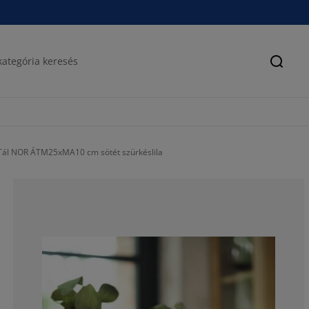
Keres
Tál NOR ÁTM25xMA10 cm sötét szürkéslila
100%
0%