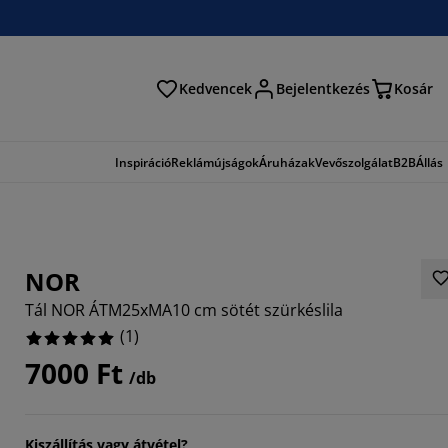
Kedvencek
Bejelentkezés
Kosár
és
Inspiráció
Reklámújságok
Áruházak
Vevőszolgálat
B2B
Állás
NOR
Tál NOR ÁTM25xMA10 cm sötét szürkéslila
(
1
)
7000 Ft
/db
Kiszállítás vagy átvétel?