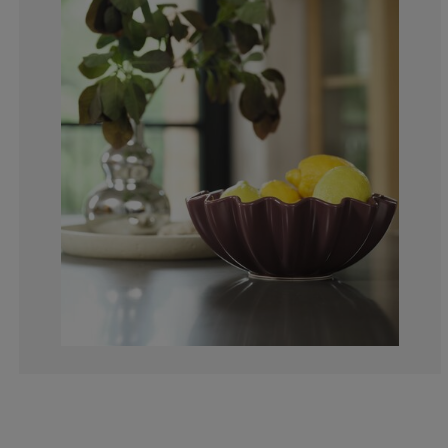
0%
0%
0%