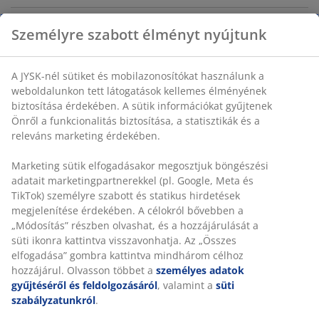
Személyre szabott élményt nyújtunk
Tároló átlátszó üvegből (50%-ban újrahasznosított),
fedéllel, amely segít frissen tartani a tartalmát. Az
A JYSK-nél sütiket és mobilazonosítókat használunk a
átlátszó anyagnak köszönhetően könnyen
weboldalunkon tett látogatások kellemes élményének
azonosítható a tartalma, így tökéletes az olyan konyhai
biztosítása érdekében. A sütik információkat gyűjtenek
alapanyagok rendszerezéséhez, mint a tészta, a kávé
Önről a funkcionalitás biztosítása, a statisztikák és a
vagy a liszt. ÁTM12 x MA15 cm
releváns marketing érdekében.
SKU: 4912923
Marketing sütik elfogadásakor megosztjuk böngészési
adatait marketingpartnerekkel (pl. Google, Meta és
TikTok) személyre szabott és statikus hirdetések
megjelenítése érdekében. A célokról bővebben a
Részletes Adatok
„Módosítás” részben olvashat, és a hozzájárulását a
süti ikonra kattintva visszavonhatja. Az „Összes
elfogadása” gombra kattintva mindhárom célhoz
hozzájárul. Olvasson többet a
személyes adatok
Értékelések
gyűjtéséről és feldolgozásáról
, valamint a
süti
szabályzatunkról
.
(
0
)