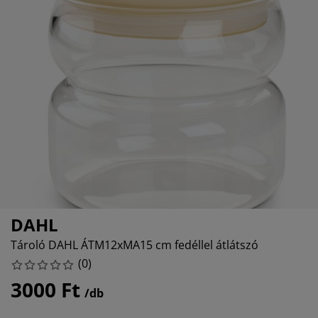
útorápolók és kiegészítők
ltéri világítás
epedők
gykeretek
lágítás
emping
uhásszekrények
gyalapok
áztartás
álószoba bútorok
gyrácsok
yerekszoba
yerek matracok
osási kiegészítők
yerekágyak
DAHL
Tároló DAHL ÁTM12xMA15 cm fedéllel átlátszó
(
0
)
3000 Ft
/db