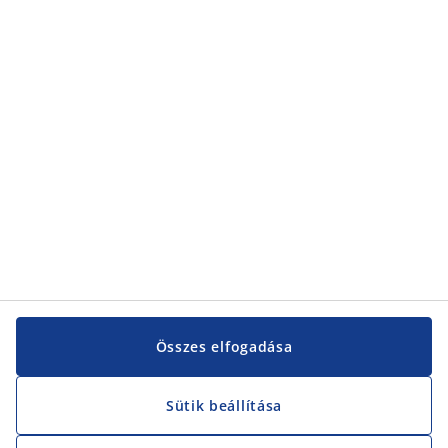
Kategóriák
Kategóriák
Vevőszolgálat
Vevőszolgálat
JYSK
JYSK
KÖZPONTI IRODA
JYSK követése
Összes elfogadása
Sütik beállítása