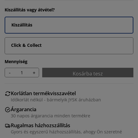
Kiszállítás vagy átvétel?
Kiszállítás
Click & Collect
Mennyiség
-
+
Kosárba tesz
Korlátlan termékvisszavétel
Időkorlát nélkül - bármelyik JYSK áruházban
Árgarancia
30 napos árgarancia minden termékre
Rugalmas házhozszállítás
Gyors és egyszerű házhozszállítás, ahogy Ön szeretné