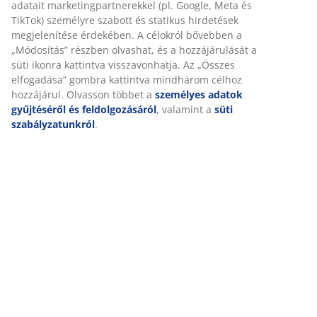
Értékelések
adatait marketingpartnerekkel (pl. Google, Meta és
TikTok) személyre szabott és statikus hirdetések
(
0
)
megjelenítése érdekében. A célokról bővebben a
„Módosítás” részben olvashat, és a hozzájárulását a
süti ikonra kattintva visszavonhatja. Az „Összes
elfogadása” gombra kattintva mindhárom célhoz
Kiszállítás
hozzájárul. Olvasson többet a
személyes adatok
gyűjtéséről és feldolgozásáról
, valamint a
süti
szabályzatunkról
.