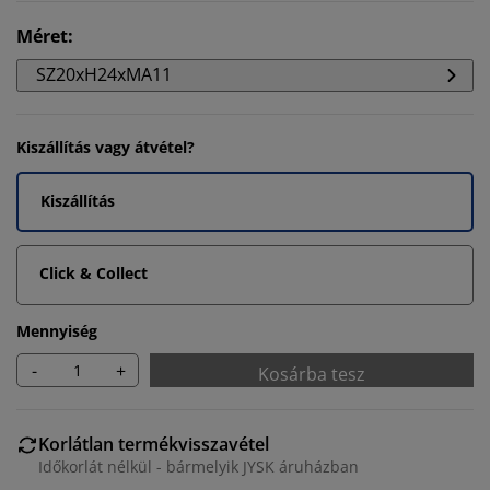
Méret
:
SZ20xH24xMA11
Kiszállítás vagy átvétel?
Kiszállítás
Click & Collect
Mennyiség
-
+
Kosárba tesz
Korlátlan termékvisszavétel
Időkorlát nélkül - bármelyik JYSK áruházban