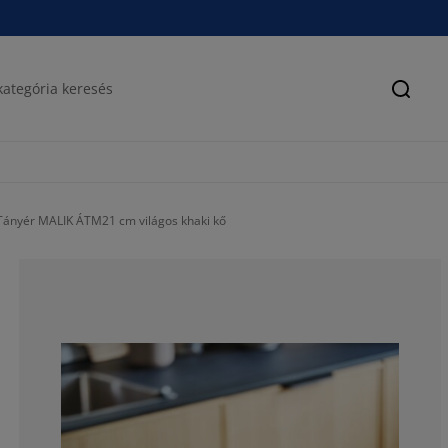
Keres
Tányér MALIK ÁTM21 cm világos khaki kő