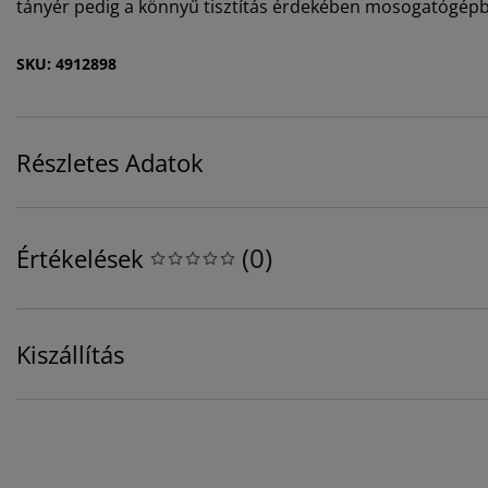
tányér pedig a könnyű tisztítás érdekében mosogatógé
SKU: 4912898
Részletes Adatok
(
0
)
Értékelések
Kiszállítás