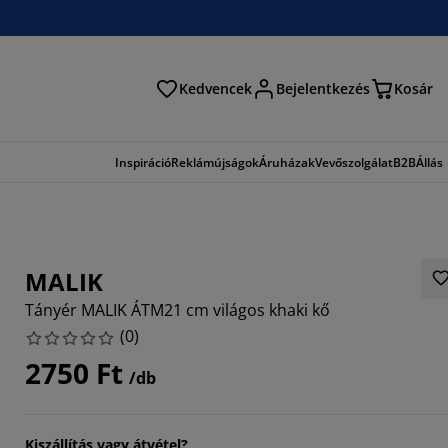
Kedvencek
Bejelentkezés
Kosár
és
Inspiráció
Reklámújságok
Áruházak
Vevőszolgálat
B2B
Állás
MALIK
Tányér MALIK ÁTM21 cm világos khaki kő
(
0
)
2750 Ft
/db
Kiszállítás vagy átvétel?