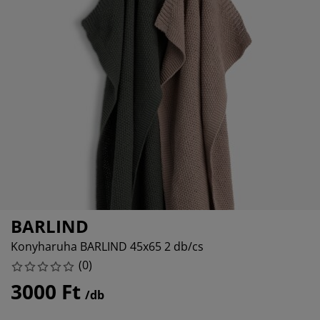
útorápolók és kiegészítők
ltéri világítás
epedők
gykeretek
lágítás
emping
uhásszekrények
gyalapok
áztartás
álószoba bútorok
gyrácsok
yerekszoba
yerek matracok
osási kiegészítők
yerekágyak
BARLIND
Konyharuha BARLIND 45x65 2 db/cs
(
0
)
3000 Ft
/db