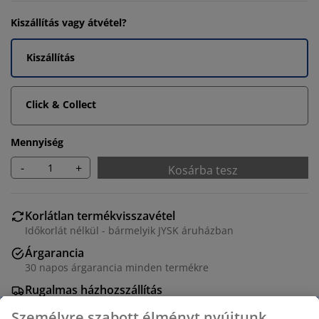
Kiszállítás vagy átvétel?
Kiszállítás
Click & Collect
Mennyiség
-
+
Kosárba tesz
Korlátlan termékvisszavétel
Időkorlát nélkül - bármelyik JYSK áruházban
Árgarancia
30 napos árgarancia minden termékre
Rugalmas házhozszállítás
Gyors és egyszerű házhozszállítás, ahogy Ön szeretné
Személyre szabott élményt nyújtunk