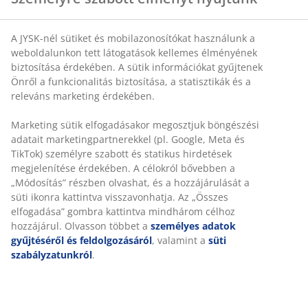
A JYSK-nél sütiket és mobilazonosítókat használunk a
SKU: 2411800
weboldalunkon tett látogatások kellemes élményének
biztosítása érdekében. A sütik információkat gyűjtenek
Önről a funkcionalitás biztosítása, a statisztikák és a
releváns marketing érdekében.
Részletes Adatok
Marketing sütik elfogadásakor megosztjuk böngészési
adatait marketingpartnerekkel (pl. Google, Meta és
TikTok) személyre szabott és statikus hirdetések
Értékelések
megjelenítése érdekében. A célokról bővebben a
(
0
)
„Módosítás” részben olvashat, és a hozzájárulását a
süti ikonra kattintva visszavonhatja. Az „Összes
elfogadása” gombra kattintva mindhárom célhoz
hozzájárul. Olvasson többet a
személyes adatok
Kiszállítás
gyűjtéséről és feldolgozásáról
, valamint a
süti
szabályzatunkról
.